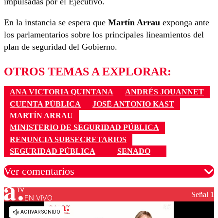
impulsadas por el Ejecutivo.
En la instancia se espera que
Martín Arrau
exponga ante
los parlamentarios sobre los principales lineamientos del
plan de seguridad del Gobierno.
OTROS TEMAS A EXPLORAR:
ANA VICTORIA QUINTANA
ANDRÉS JOUANNET
CUENTA PÚBLICA
JOSÉ ANTONIO KAST
MARTÍN ARRAU
MINISTERIO DE SEGURIDAD PÚBLICA
RENUNCIA SUBSECRETARIOS
SEGURIDAD PÚBLICA
SENADO
Ver comentarios
Señal 1
EN VIVO
Los comentarios son moderados para garantizar un
diálogo respetuoso.