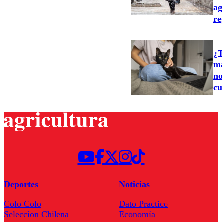
ag
re
¿T
ma
no
cu
Deportes
Noticias
Colo Colo
Dato Practico
Seleccion Chilena
Economía