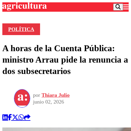
POLÍTICA
Podcast
A horas de la Cuenta Pública:
Frecuencias
Agricultura TV
ministro Arrau pide la renuncia a
Deportes
dos subsecretarios
Entretención
Colo Colo
Noticias
Motor
Vida Social
Otros Deportes
Dato Practico
Publicaciones en medios
por
Thiara Julio
Seleccion Chilena
Economía
Opinión
junio 02, 2026
Torneo Internacional
Internacional
Programas
Torneo Nacional
Nacional
Comercial
Universidad Católica
Política
Universidad de Chile
Sustentabilidad