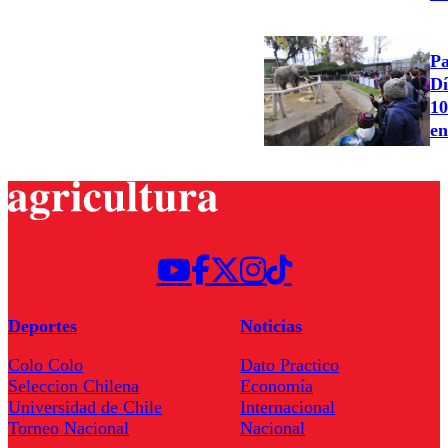
Pa
Dí
10
en
Deportes
Noticias
Colo Colo
Dato Practico
Seleccion Chilena
Economía
Universidad de Chile
Internacional
Torneo Nacional
Nacional