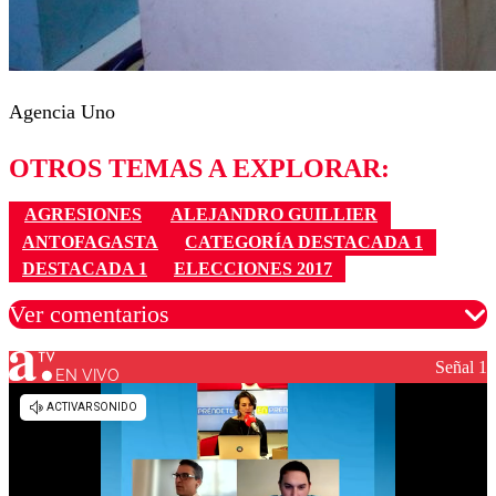
Agencia Uno
OTROS TEMAS A EXPLORAR:
AGRESIONES
ALEJANDRO GUILLIER
ANTOFAGASTA
CATEGORÍA DESTACADA 1
DESTACADA 1
ELECCIONES 2017
Ver comentarios
Señal 1
EN VIVO
Los comentarios son moderados para garantizar un
diálogo respetuoso.
Nombre