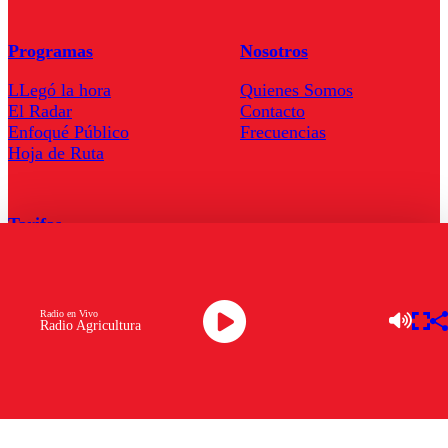
Programas
Nosotros
LLegó la hora
Quienes Somos
El Radar
Contacto
Enfoqué Público
Frecuencias
Hoja de Ruta
Tarifas
Comercial
Tarifas Servel Radio
Radio en Vivo
Radio Agricultura
Radio en Vivo
TV en Vivo
Descarga la APP