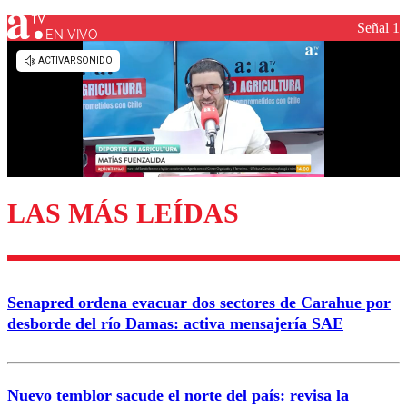
Señal 1
EN VIVO
Los comentarios son moderados para garantizar un
diálogo respetuoso.
Nombre
Correo
LAS MÁS LEÍDAS
Enviar comentario
Senapred ordena evacuar dos sectores de Carahue por
desborde del río Damas: activa mensajería SAE
Nuevo temblor sacude el norte del país: revisa la