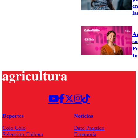
en
la
Ar
so
Pr
Im
Deportes
Noticias
Colo Colo
Dato Practico
Seleccion Chilena
Economía