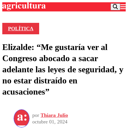
POLÍTICA
Podcast
Elizalde: “Me gustaría ver al
Frecuencias
Agricultura TV
Congreso abocado a sacar
Deportes
adelante las leyes de seguridad, y
Entretención
Colo Colo
Noticias
no estar distraído en
Motor
Vida Social
Otros Deportes
Dato Practico
acusaciones”
Publicaciones en medios
Seleccion Chilena
Economía
Opinión
Torneo Internacional
Internacional
Programas
Torneo Nacional
Nacional
Comercial
por
Thiara Julio
Universidad Católica
Política
octubre 01, 2024
Universidad de Chile
Sustentabilidad