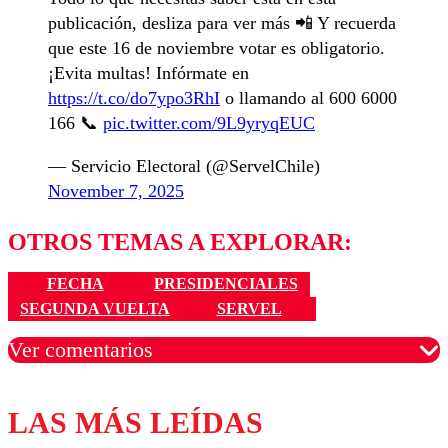
publicación, desliza para ver más 📲 Y recuerda
que este 16 de noviembre votar es obligatorio.
¡Evita multas! Infórmate en
https://t.co/do7ypo3RhI
o llamando al 600 6000
166 📞
pic.twitter.com/9L9yryqEUC
— Servicio Electoral (@ServelChile)
November 7, 2025
OTROS TEMAS A EXPLORAR:
FECHA
PRESIDENCIALES
SEGUNDA VUELTA
SERVEL
Ver comentarios
LAS MÁS LEÍDAS
Los comentarios son moderados para garantizar un
diálogo respetuoso.