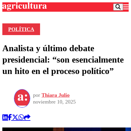
POLÍTICA
Podcast
Analista y último debate
Frecuencias
Agricultura TV
presidencial: “son esencialmente
Deportes
un hito en el proceso político”
Entretención
Colo Colo
Noticias
Motor
Vida Social
Otros Deportes
Dato Practico
Publicaciones en medios
por
Thiara Julio
Seleccion Chilena
Economía
Opinión
noviembre 10, 2025
Torneo Internacional
Internacional
Programas
Torneo Nacional
Nacional
Comercial
Universidad Católica
Política
Universidad de Chile
Sustentabilidad