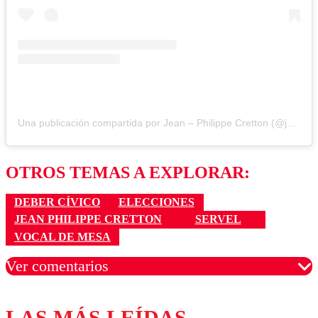
Una publicación compartida por Jean – Philippe Cretton (@jpcrettino)
OTROS TEMAS A EXPLORAR:
DEBER CÍVICO
ELECCIONES
JEAN PHILIPPE CRETTON
SERVEL
VOCAL DE MESA
Ver comentarios
LAS MÁS LEÍDAS
Los comentarios son moderados para garantizar un