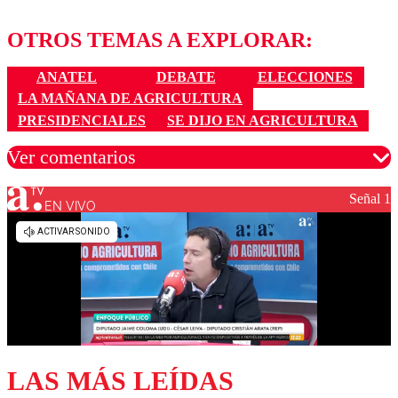
OTROS TEMAS A EXPLORAR:
ANATEL
DEBATE
ELECCIONES
LA MAÑANA DE AGRICULTURA
PRESIDENCIALES
SE DIJO EN AGRICULTURA
Ver comentarios
Señal 1
EN VIVO
Los comentarios son moderados para garantizar un
diálogo respetuoso.
Nombre
Correo
LAS MÁS LEÍDAS