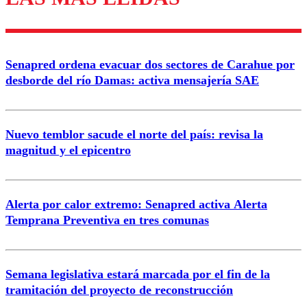
diálogo respetuoso.
Nombre
Senapred ordena evacuar dos sectores de Carahue por
Correo
desborde del río Damas: activa mensajería SAE
Nuevo temblor sacude el norte del país: revisa la
magnitud y el epicentro
Enviar comentario
Alerta por calor extremo: Senapred activa Alerta
Temprana Preventiva en tres comunas
Semana legislativa estará marcada por el fin de la
tramitación del proyecto de reconstrucción