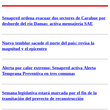
Nombre
Senapred ordena evacuar dos sectores de Carahue por
Correo
desborde del río Damas: activa mensajería SAE
Nuevo temblor sacude el norte del país: revisa la
magnitud y el epicentro
Enviar comentario
Alerta por calor extremo: Senapred activa Alerta
Temprana Preventiva en tres comunas
Semana legislativa estará marcada por el fin de la
tramitación del proyecto de reconstrucción