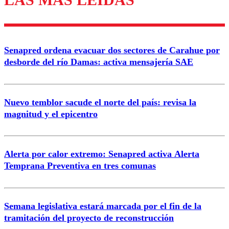
diálogo respetuoso.
Nombre
Senapred ordena evacuar dos sectores de Carahue por
Correo
desborde del río Damas: activa mensajería SAE
Nuevo temblor sacude el norte del país: revisa la
magnitud y el epicentro
Enviar comentario
Alerta por calor extremo: Senapred activa Alerta
Temprana Preventiva en tres comunas
Semana legislativa estará marcada por el fin de la
tramitación del proyecto de reconstrucción