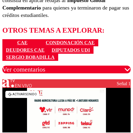
consistía en aplicar rebajas al
Impuesto Global
Complementario
para quienes ya terminaron de pagar sus
créditos estudiantiles.
OTROS TEMAS A EXPLORAR:
CAE
CONDONACIÓN CAE
DEUDORES CAE
DIPUTADOS UDI
SERGIO BOBADILLA
Ver comentarios
Señal 1
EN VIVO
Los comentarios son moderados para garantizar un
diálogo respetuoso.
Nombre
Correo