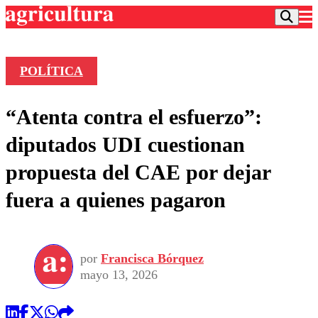
POLÍTICA
Podcast
“Atenta contra el esfuerzo”:
Frecuencias
Agricultura TV
diputados UDI cuestionan
Deportes
propuesta del CAE por dejar
Entretención
Colo Colo
Noticias
fuera a quienes pagaron
Motor
Vida Social
Otros Deportes
Dato Practico
Publicaciones en medios
Seleccion Chilena
Economía
Opinión
Torneo Internacional
Internacional
por
Francisca Bórquez
Programas
Torneo Nacional
Nacional
mayo 13, 2026
Comercial
Universidad Católica
Política
Universidad de Chile
Sustentabilidad