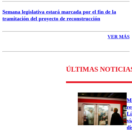
Semana legislativa estará marcada por el fin de la
tramitación del proyecto de reconstrucción
VER MÁS
ÚLTIMAS NOTICIA
Me
re
Lí
ví
di