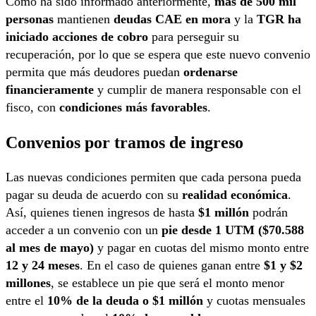
Como ha sido informado anteriormente,
más de 500 mil
personas
mantienen
deudas CAE en mora
y la
TGR ha
iniciado acciones de cobro
para perseguir su
recuperación, por lo que se espera que este nuevo convenio
permita que más deudores puedan
ordenarse
financieramente
y cumplir de manera responsable con el
fisco, con
condiciones más favorables
.
Convenios por tramos de ingreso
Las nuevas condiciones permiten que cada persona pueda
pagar su deuda de acuerdo con su
realidad económica
.
Así, quienes tienen ingresos de hasta
$1 millón
podrán
acceder a un convenio con un
pie desde 1 UTM ($70.588
al mes de mayo)
y pagar en cuotas del mismo monto entre
12 y 24 meses
. En el caso de quienes ganan entre
$1 y $2
millones
, se establece un pie que será el monto menor
entre el
10% de la deuda o $1 millón
y cuotas mensuales