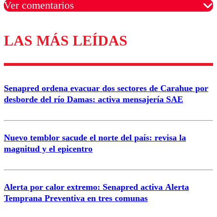
Ver comentarios
LAS MÁS LEÍDAS
Los comentarios son moderados para garantizar un
diálogo respetuoso.
Nombre
Senapred ordena evacuar dos sectores de Carahue por
Correo
desborde del río Damas: activa mensajería SAE
Nuevo temblor sacude el norte del país: revisa la
magnitud y el epicentro
Enviar comentario
Alerta por calor extremo: Senapred activa Alerta
Temprana Preventiva en tres comunas