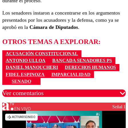
durante el proceso.
Los senadores instaron a concentrarse en los argumentos
presentados por los acusadores y la defensa, como ya se
aprobó en la
Cámara de Diputados
.
OTROS TEMAS A EXPLORAR:
ACUSACIÓN CONSTITUCIONAL
ANTONIO ULLOA
BANCADA SENADORES PS
DANIEL MANOUCHERI
DERECHOS HUMANOS
FIDEL ESPINOZA
IMPARCIALIDAD
SENADO
Ver comentarios
Señal 1
EN VIVO
Los comentarios son moderados para garantizar un
diálogo respetuoso.
Nombre