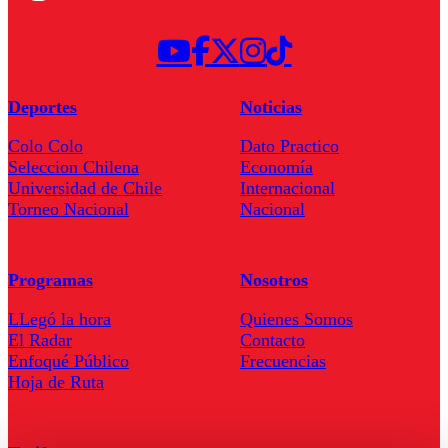
Deportes
Noticias
Colo Colo
Dato Practico
Seleccion Chilena
Economía
Universidad de Chile
Internacional
Torneo Nacional
Nacional
Programas
Nosotros
LLegó la hora
Quienes Somos
El Radar
Contacto
Enfoqué Público
Frecuencias
Hoja de Ruta