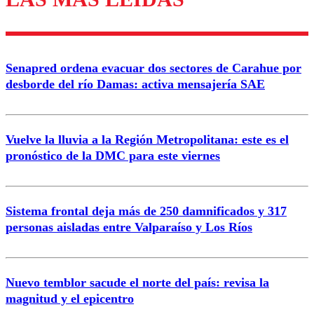
diálogo respetuoso.
Nombre
Senapred ordena evacuar dos sectores de Carahue por
Correo
desborde del río Damas: activa mensajería SAE
Vuelve la lluvia a la Región Metropolitana: este es el
pronóstico de la DMC para este viernes
Enviar comentario
Sistema frontal deja más de 250 damnificados y 317
personas aisladas entre Valparaíso y Los Ríos
Nuevo temblor sacude el norte del país: revisa la
magnitud y el epicentro