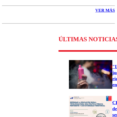
VER MÁS
ÚLTIMAS NOTICIA
"L
ju
ri
en
CE
de
se