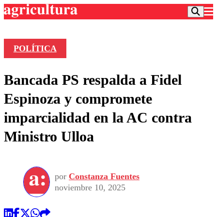
POLÍTICA
Podcast
Bancada PS respalda a Fidel
Frecuencias
Agricultura TV
Espinoza y compromete
Deportes
imparcialidad en la AC contra
Entretención
Colo Colo
Noticias
Ministro Ulloa
Motor
Vida Social
Otros Deportes
Dato Practico
Publicaciones en medios
Seleccion Chilena
Economía
Opinión
Torneo Internacional
Internacional
por
Constanza Fuentes
Programas
Torneo Nacional
Nacional
noviembre 10, 2025
Comercial
Universidad Católica
Política
Universidad de Chile
Sustentabilidad