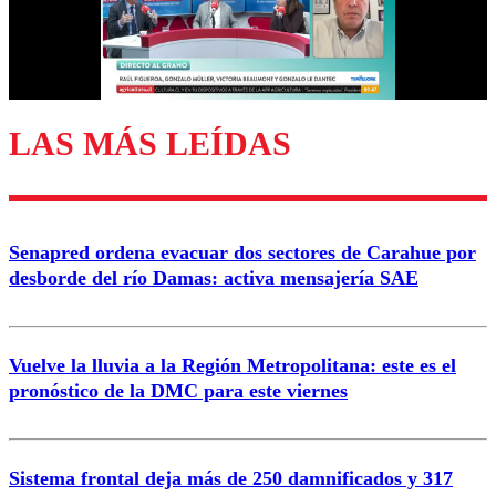
Correo
LAS MÁS LEÍDAS
Enviar comentario
Senapred ordena evacuar dos sectores de Carahue por
desborde del río Damas: activa mensajería SAE
Vuelve la lluvia a la Región Metropolitana: este es el
pronóstico de la DMC para este viernes
Sistema frontal deja más de 250 damnificados y 317