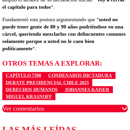
el capítulo para todos
“.
Fundamentó esta postura argumentando que “
usted no
puede tener gente de 80 y 90 años pudriéndose en una
cárcel, queriendo mezclarlos con delincuentes comunes
solamente porque a usted no le caen bien
políticamente
“.
OTROS TEMAS A EXPLORAR:
CAPÍTULO 7390
CONDENADOS DICTADURA
DEBATE PRESIDENCIAL CHILE 2025
DERECHOS HUMANOS
JOHANNES KAISER
MIGUEL KRASNOFF
Ver comentarios
LAS MÁS LEÍDAS
Los comentarios son moderados para garantizar un