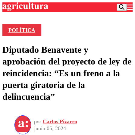
POLÍTICA
Podcast
Diputado Benavente y
Frecuencias
Agricultura TV
aprobación del proyecto de ley de
Deportes
reincidencia: “Es un freno a la
Entretención
Colo Colo
Noticias
puerta giratoria de la
Motor
Vida Social
Otros Deportes
Dato Practico
delincuencia”
Publicaciones en medios
Seleccion Chilena
Economía
Opinión
Torneo Internacional
Internacional
Programas
Torneo Nacional
Nacional
Comercial
por
Carlos Pizarro
Universidad Católica
Política
junio 05, 2024
Universidad de Chile
Sustentabilidad