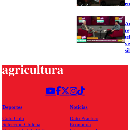
en
An
re
te
vi
si
Deportes
Noticias
Colo Colo
Dato Practico
Seleccion Chilena
Economía