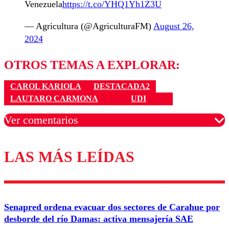
Venezuela
https://t.co/YHQ1Yh1Z3U
— Agricultura (@AgriculturaFM)
August 26,
2024
OTROS TEMAS A EXPLORAR:
CAROL KARIOLA
DESTACADA2
LAUTARO CARMONA
UDI
Ver comentarios
LAS MÁS LEÍDAS
Los comentarios son moderados para garantizar un
diálogo respetuoso.
Nombre
Senapred ordena evacuar dos sectores de Carahue por
Correo
desborde del río Damas: activa mensajería SAE