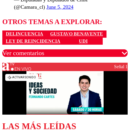
(@Camara_cl)
June 5, 2024
OTROS TEMAS A EXPLORAR:
DELINCUENCIA
GUSTAVO BENAVENTE
LEY DE REINCIDENCIA
UDI
Ver comentarios
Señal 1
EN VIVO
Los comentarios son moderados para garantizar un
diálogo respetuoso.
Nombre
Correo
LAS MÁS LEÍDAS