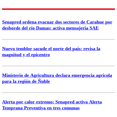
Enviar comentario
Senapred ordena evacuar dos sectores de Carahue por
desborde del río Damas: activa mensajería SAE
Nuevo temblor sacude el norte del país: revisa la
magnitud y el epicentro
Ministerio de Agricultura declara emergencia agrícola
para la región de Ñuble
Alerta por calor extremo: Senapred activa Alerta
Temprana Preventiva en tres comunas