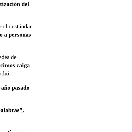
tización del
reconstrucción
 solo estándar
do a personas
edes de
ecimos caiga
adió.
l año pasado
palabras”,