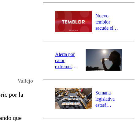
Carahue por
desborde del
río Damas:
Nuevo
activa
temblor
mensajería
sacude el
SAE
norte del país:
revisa la
magnitud y el
epicentro
Alerta por
calor
extremo:
Senapred
activa Alerta
Vallejo
Temprana
Preventiva en
Semana
ric por la
tres comunas
legislativa
estará
marcada por
mando que
el fin de la
tramitación
del proyecto
de