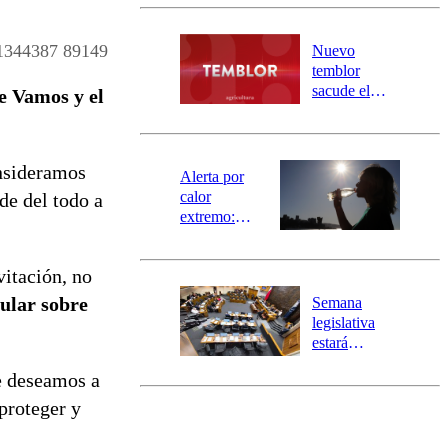
Carahue por
desborde del
río Damas:
1344387 89149
Nuevo
activa
temblor
mensajería
sacude el
e Vamos y el
SAE
norte del país:
revisa la
magnitud y el
onsideramos
epicentro
Alerta por
calor
de del todo a
extremo:
Senapred
activa Alerta
vitación, no
Temprana
Preventiva en
cular sobre
Semana
tres comunas
legislativa
estará
marcada por
Le deseamos a
el fin de la
tramitación
proteger y
del proyecto
de