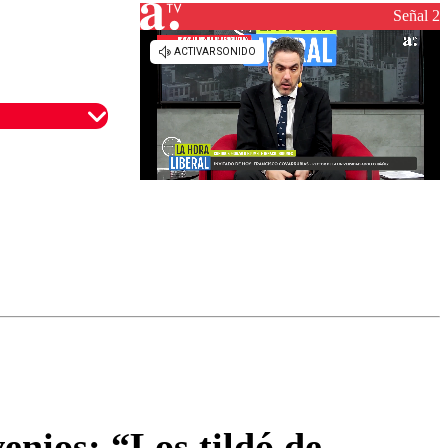
reconstrucción
Señal 2
omentario
enios: “Los tildó de