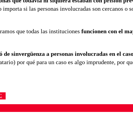
onas que todavía ni siquiera estaban con prisión pre
no importa si las personas involucradas son cercanos o 
eramos que todas las instituciones
funcionen con el ma
tó de sinvergüenza a personas involucradas en el cas
datario) por qué para un caso es algo imprudente, por qu
C
ados para garantizar un diálogo respetuoso.