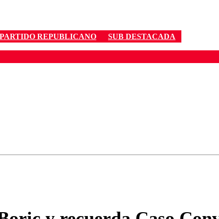
PARTIDO REPUBLICANO
SUB DESTACADA
ados para garantizar un diálogo respetuoso.
Correo
Enviar c
 Boric y recuerda Caso Conv