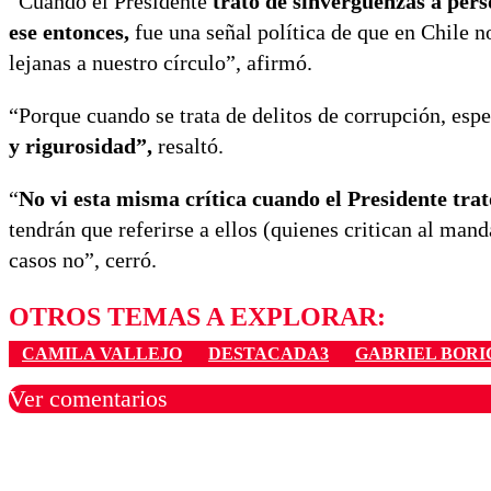
“Cuando el Presidente
trató de sinvergüenzas a pers
ese entonces,
fue una señal política de que en Chile 
lejanas a nuestro círculo”, afirmó.
“Porque cuando se trata de delitos de corrupción, esp
y rigurosidad”,
resaltó.
“
No vi esta misma crítica cuando el Presidente tra
tendrán que referirse a ellos (quienes critican al man
casos no”, cerró.
OTROS TEMAS A EXPLORAR:
CAMILA VALLEJO
DESTACADA3
GABRIEL BORI
Ver comentarios
Los comentarios son moder