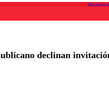
Descarga la 
blicano declinan invitación