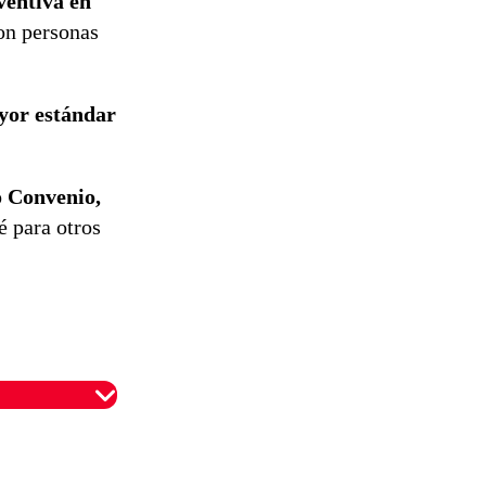
ventiva en
son personas
yor estándar
o Convenio,
é para otros