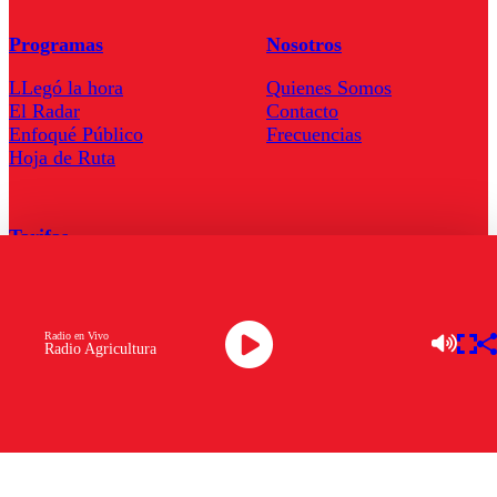
Programas
Nosotros
LLegó la hora
Quienes Somos
El Radar
Contacto
Enfoqué Público
Frecuencias
Hoja de Ruta
Tarifas
Comercial
Tarifas Servel Radio
Radio en Vivo
Radio Agricultura
Radio en Vivo
TV en Vivo
Descarga la APP