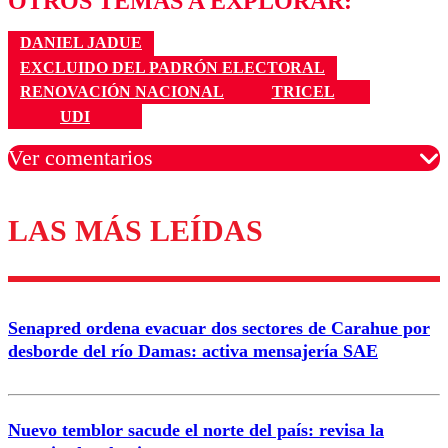
OTROS TEMAS A EXPLORAR:
DANIEL JADUE
EXCLUIDO DEL PADRÓN ELECTORAL
RENOVACIÓN NACIONAL
TRICEL
UDI
Ver comentarios
LAS MÁS LEÍDAS
Los comentarios son moderados para garantizar un
diálogo respetuoso.
Nombre
Senapred ordena evacuar dos sectores de Carahue por
Correo
desborde del río Damas: activa mensajería SAE
Nuevo temblor sacude el norte del país: revisa la