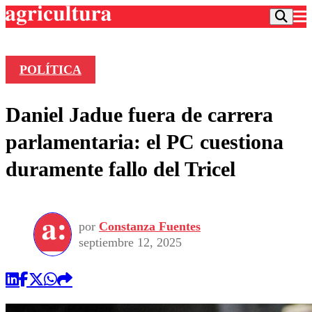
POLÍTICA
Podcast
Daniel Jadue fuera de carrera
Frecuencias
Agricultura TV
parlamentaria: el PC cuestiona
Deportes
duramente fallo del Tricel
Entretención
Colo Colo
Noticias
Motor
Vida Social
Otros Deportes
Dato Practico
Publicaciones en medios
por
Constanza Fuentes
Seleccion Chilena
Economía
Opinión
septiembre 12, 2025
Torneo Internacional
Internacional
Programas
Torneo Nacional
Nacional
Comercial
Universidad Católica
Política
Universidad de Chile
Sustentabilidad