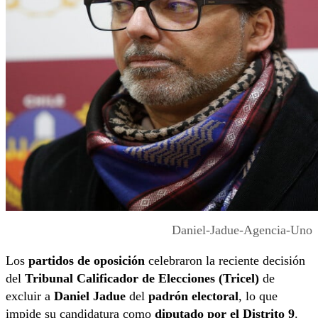
Daniel-Jadue-Agencia-Uno
Los
partidos de oposición
celebraron la reciente decisión
del
Tribunal Calificador de Elecciones (Tricel)
de
excluir a
Daniel Jadue
del
padrón electoral
, lo que
impide su candidatura como
diputado por el Distrito 9
.