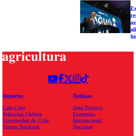
Ex
re
as
al
hí
Deportes
Noticias
Colo Colo
Dato Practico
Seleccion Chilena
Economía
Universidad de Chile
Internacional
Torneo Nacional
Nacional