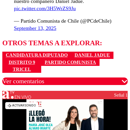
nuestro compañero Daniel Jadue.
pic.twitter.com/3H5WrZS9Ju
— Partido Comunista de Chile (@PCdeChile)
September 13, 2025
OTROS TEMAS A EXPLORAR:
CANDIDATURA DIPUTADO
DANIEL JADUE
DISTRITO 9
PARTIDO COMUNISTA
TRICEL
Ver comentarios
Señal 1
EN VIVO
Los comentarios son moderados para garantizar un
diálogo respetuoso.
Nombre