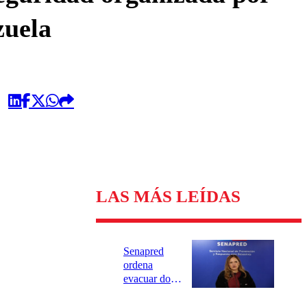
zuela
LAS MÁS LEÍDAS
Senapred
ordena
evacuar dos
sectores de
Carahue por