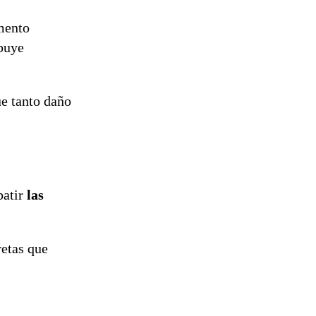
emento
ibuye
ue tanto daño
batir
las
retas que