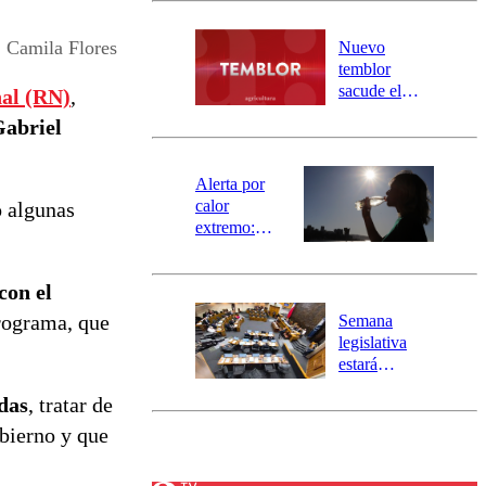
desborde del
río Damas:
Camila Flores
Nuevo
activa
temblor
mensajería
sacude el
al (RN)
,
SAE
norte del país:
Gabriel
revisa la
magnitud y el
epicentro
Alerta por
calor
o algunas
extremo:
Senapred
activa Alerta
con el
Temprana
Preventiva en
programa, que
Semana
tres comunas
legislativa
estará
marcada por
das
, tratar de
el fin de la
tramitación
obierno y que
del proyecto
de