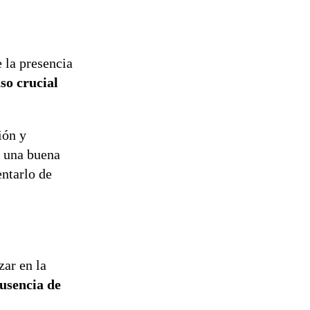
reconstrucción
e la presencia
so crucial
ión y
s una buena
entarlo de
zar en la
usencia de