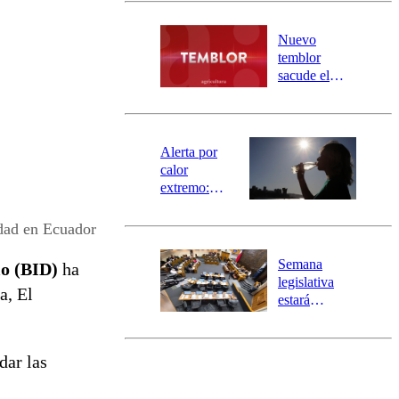
desborde del
río Damas:
Nuevo
activa
temblor
mensajería
sacude el
SAE
norte del país:
revisa la
magnitud y el
epicentro
Alerta por
calor
extremo:
Senapred
activa Alerta
dad en Ecuador
Temprana
Preventiva en
Semana
lo (BID)
ha
tres comunas
legislativa
a, El
estará
marcada por
el fin de la
tramitación
dar las
del proyecto
de