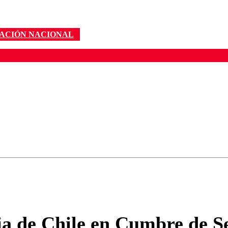
ACIÓN NACIONAL
ados para garantizar un diálogo respetuoso.
Correo
Enviar c
ia de Chile en Cumbre de S