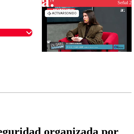
reconstrucción
Señal 2
omentario
eguridad organizada por