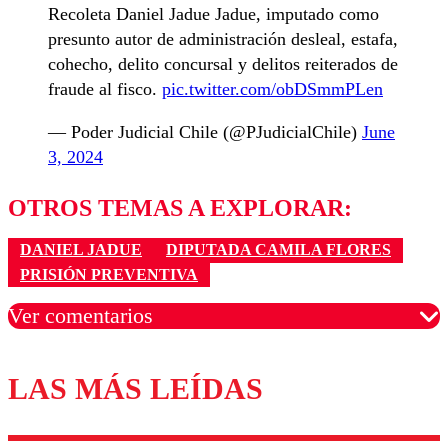
Recoleta Daniel Jadue Jadue, imputado como
presunto autor de administración desleal, estafa,
cohecho, delito concursal y delitos reiterados de
fraude al fisco.
pic.twitter.com/obDSmmPLen
— Poder Judicial Chile (@PJudicialChile)
June
3, 2024
OTROS TEMAS A EXPLORAR:
DANIEL JADUE
DIPUTADA CAMILA FLORES
PRISIÓN PREVENTIVA
Ver comentarios
LAS MÁS LEÍDAS
Los comentarios son moderados para garantizar un
diálogo respetuoso.
Nombre