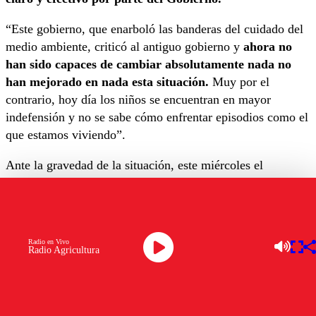
“Este gobierno, que enarboló las banderas del cuidado del
medio ambiente, criticó al antiguo gobierno y
ahora no
han sido capaces de cambiar absolutamente nada no
han mejorado en nada esta situación.
Muy por el
contrario, hoy día los niños se encuentran en mayor
indefensión y no se sabe cómo enfrentar episodios como el
que estamos viviendo”.
Ante la gravedad de la situación, este miércoles el
Departamento de Educación municipal de Quintero decidió
suspender las clases en tres colegios,
debido al episodio
de contaminación que afectó a más de cien personas en
estos establecimientos.
Radio en Vivo
Radio Agricultura
Frente a esto, la diputada Flores insistió en la necesidad de
una comunicación de crisis eficaz y de acciones decisivas
para proteger a los más vulnerables: “Estamos hablando de