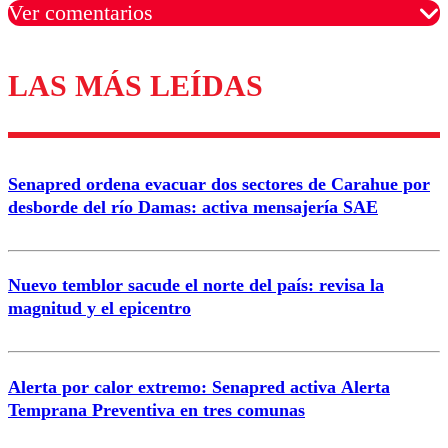
Ver comentarios
LAS MÁS LEÍDAS
Los comentarios son moderados para garantizar un
diálogo respetuoso.
Nombre
Senapred ordena evacuar dos sectores de Carahue por
Correo
desborde del río Damas: activa mensajería SAE
Nuevo temblor sacude el norte del país: revisa la
magnitud y el epicentro
Enviar comentario
Alerta por calor extremo: Senapred activa Alerta
Temprana Preventiva en tres comunas