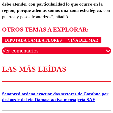
debe atender con particularidad lo que ocurre en la
región, porque además somos una zona estratégica,
con
puertos y pasos fronterizos”, añadió.
OTROS TEMAS A EXPLORAR:
DIPUTADA CAMILA FLORES
VIÑA DEL MAR
Ver comentarios
LAS MÁS LEÍDAS
Los comentarios son moderados para garantizar un
diálogo respetuoso.
Nombre
Senapred ordena evacuar dos sectores de Carahue por
Correo
desborde del río Damas: activa mensajería SAE