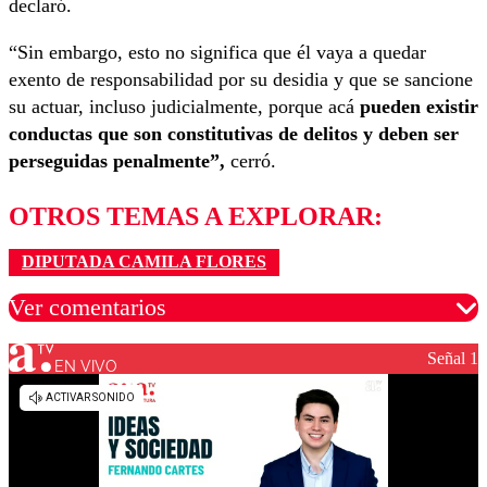
declaró.
“Sin embargo, esto no significa que él vaya a quedar
exento de responsabilidad por su desidia y que se sancione
su actuar, incluso judicialmente, porque acá
pueden existir
conductas que son constitutivas de delitos y deben ser
perseguidas penalmente”,
cerró.
OTROS TEMAS A EXPLORAR:
DIPUTADA CAMILA FLORES
Ver comentarios
Señal 1
EN VIVO
Los comentarios son moderados para garantizar un
diálogo respetuoso.
Nombre