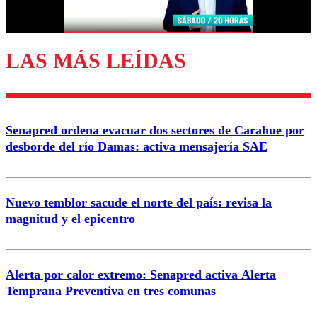
Correo
LAS MÁS LEÍDAS
Enviar comentario
Senapred ordena evacuar dos sectores de Carahue por
desborde del río Damas: activa mensajería SAE
Nuevo temblor sacude el norte del país: revisa la
magnitud y el epicentro
Alerta por calor extremo: Senapred activa Alerta
Temprana Preventiva en tres comunas