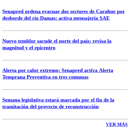
Senapred ordena evacuar dos sectores de Carahue por
Correo
desborde del río Damas: activa mensajería SAE
Nuevo temblor sacude el norte del país: revisa la
magnitud y el epicentro
Enviar comentario
Alerta por calor extremo: Senapred activa Alerta
Temprana Preventiva en tres comunas
Semana legislativa estará marcada por el fin de la
tramitación del proyecto de reconstrucción
VER MÁS