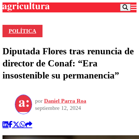
POLÍTICA
Podcast
Diputada Flores tras renuncia de
Frecuencias
Agricultura TV
director de Conaf: “Era
Deportes
insostenible su permanencia”
Entretención
Colo Colo
Noticias
Motor
Vida Social
Otros Deportes
Dato Practico
Publicaciones en medios
por
Daniel Parra Roa
Seleccion Chilena
Economía
Opinión
septiembre 12, 2024
Torneo Internacional
Internacional
Programas
Torneo Nacional
Nacional
Comercial
Universidad Católica
Política
Universidad de Chile
Sustentabilidad