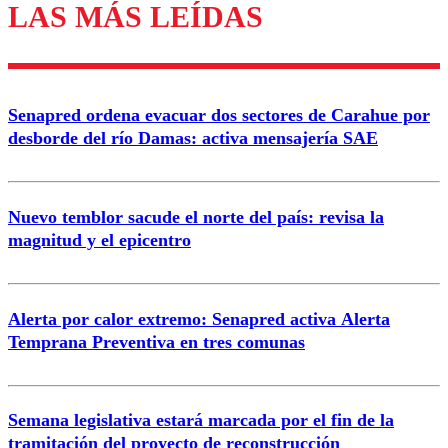
LAS MÁS LEÍDAS
Los comentarios son moderados para garantizar un
diálogo respetuoso.
Nombre
Senapred ordena evacuar dos sectores de Carahue por
Correo
desborde del río Damas: activa mensajería SAE
Nuevo temblor sacude el norte del país: revisa la
magnitud y el epicentro
Enviar comentario
Alerta por calor extremo: Senapred activa Alerta
Temprana Preventiva en tres comunas
Semana legislativa estará marcada por el fin de la
tramitación del proyecto de reconstrucción