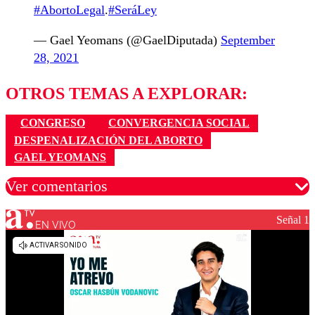
#AbortoLegal
.
#SeráLey
— Gael Yeomans (@GaelDiputada)
September
28, 2021
OTROS TEMAS A EXPLORAR:
CONGRESO
CONVERGENCIA SOCIAL
DESPENALIZACIÓN DEL ABORTO
GAEL YEOMANS
Ver comentarios
Señal 1
EN VIVO
Los comentarios son moderados para garantizar un
diálogo respetuoso.
Nombre
Correo