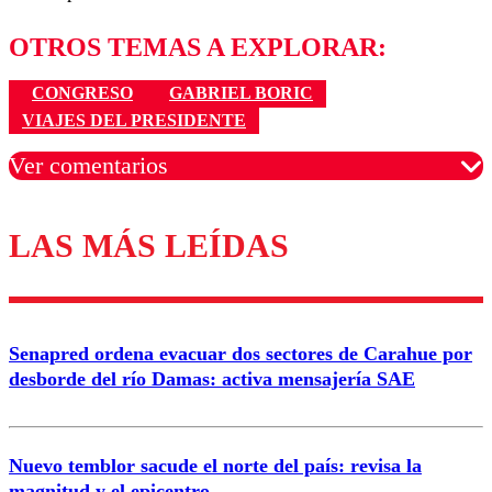
OTROS TEMAS A EXPLORAR:
CONGRESO
GABRIEL BORIC
VIAJES DEL PRESIDENTE
Ver comentarios
LAS MÁS LEÍDAS
Los comentarios son moderados para garantizar un
diálogo respetuoso.
Nombre
Senapred ordena evacuar dos sectores de Carahue por
Correo
desborde del río Damas: activa mensajería SAE
Nuevo temblor sacude el norte del país: revisa la
magnitud y el epicentro