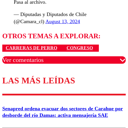
Pasa al archivo.
— Diputadas y Diputados de Chile
(@Camara_cl)
August 13, 2024
OTROS TEMAS A EXPLORAR:
CARRERAS DE PERRO
CONGRESO
Ver comentarios
LAS MÁS LEÍDAS
Los comentarios son moderados para garantizar un
diálogo respetuoso.
Nombre
Senapred ordena evacuar dos sectores de Carahue por
Correo
desborde del río Damas: activa mensajería SAE