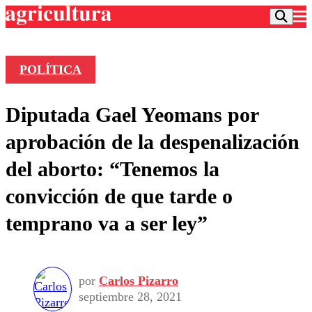
POLÍTICA
Podcast
Diputada Gael Yeomans por
Frecuencias
Agricultura TV
aprobación de la despenalización
Deportes
del aborto: “Tenemos la
Entretención
Colo Colo
Noticias
convicción de que tarde o
Motor
Vida Social
Otros Deportes
Dato Practico
temprano va a ser ley”
Publicaciones en medios
Seleccion Chilena
Economía
Opinión
Torneo Internacional
Internacional
Programas
Torneo Nacional
Nacional
Comercial
por
Carlos Pizarro
Universidad Católica
Política
septiembre 28, 2021
Universidad de Chile
Sustentabilidad