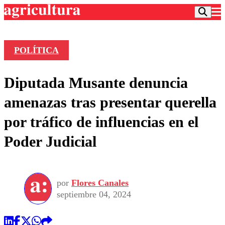
POLÍTICA
Podcast
Diputada Musante denuncia
Frecuencias
Agricultura TV
amenazas tras presentar querella
Deportes
por tráfico de influencias en el
Entretención
Colo Colo
Noticias
Poder Judicial
Motor
Vida Social
Otros Deportes
Dato Practico
Publicaciones en medios
Seleccion Chilena
Economía
Opinión
Torneo Internacional
Internacional
por
Flores Canales
Programas
Torneo Nacional
Nacional
septiembre 04, 2024
Comercial
Universidad Católica
Política
Universidad de Chile
Sustentabilidad