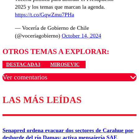
2025 y los temas que marcan la agenda.
https://t.co/GqwZmu7PHa
— Vocería de Gobierno de Chile
(@voceriagobierno)
October 14, 2024
OTROS TEMAS A EXPLORAR:
DESTACADA3
MIROSEVIC
Ver comentarios
LAS MÁS LEÍDAS
Los comentarios son moderados para garantizar un
diálogo respetuoso.
Nombre
Senapred ordena evacuar dos sectores de Carahue por
Correo
desborde del río Damas: activa mensajería SAE