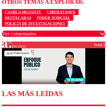
OTROS TEMAS A EXPLORAR:
CAMILA MUSANTE
CIBERATAQUE
DESTACADA3
PODER JUDICIAL
POLICÍA DE INVESTIGACIONES
Ver comentarios
Señal 1
EN VIVO
Los comentarios son moderados para garantizar un
diálogo respetuoso.
Nombre
Correo
LAS MÁS LEÍDAS
Enviar comentario