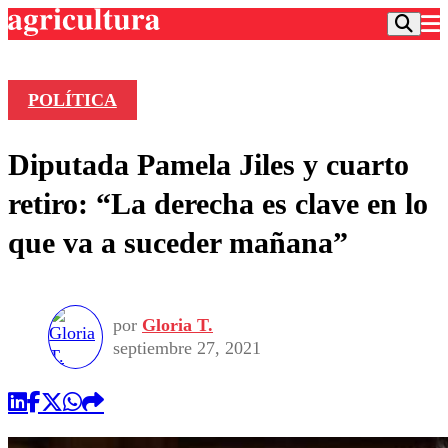
POLÍTICA
Podcast
Diputada Pamela Jiles y cuarto
Frecuencias
Agricultura TV
retiro: “La derecha es clave en lo
Deportes
que va a suceder mañana”
Entretención
Colo Colo
Noticias
Motor
Vida Social
Otros Deportes
Dato Practico
Publicaciones en medios
por
Gloria T.
Seleccion Chilena
Economía
Opinión
septiembre 27, 2021
Torneo Internacional
Internacional
Programas
Torneo Nacional
Nacional
Comercial
Universidad Católica
Política
Universidad de Chile
Sustentabilidad