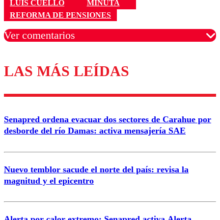
LUIS CUELLO
MINUTA
REFORMA DE PENSIONES
Ver comentarios
LAS MÁS LEÍDAS
Los comentarios son moderados para garantizar un
diálogo respetuoso.
Nombre
Senapred ordena evacuar dos sectores de Carahue por
Correo
desborde del río Damas: activa mensajería SAE
Nuevo temblor sacude el norte del país: revisa la
magnitud y el epicentro
Enviar comentario
Alerta por calor extremo: Senapred activa Alerta