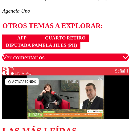
Agencia Uno
OTROS TEMAS A EXPLORAR:
AFP
CUARTO RETIRO
DIPUTADA PAMELA JILES (PH)
Ver comentarios
Señal 1
EN VIVO
Los comentarios son moderados para garantizar un
diálogo respetuoso.
Nombre
Correo
LAS MÁS LEÍDAS