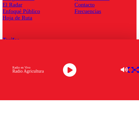
El Radar
Contacto
Enfoqué Público
Frecuencias
Hoja de Ruta
Tarifas
Comercial
Tarifas Servel Radio
Radio en Vivo
Radio Agricultura
Radio en Vivo
TV en Vivo
Descarga la APP