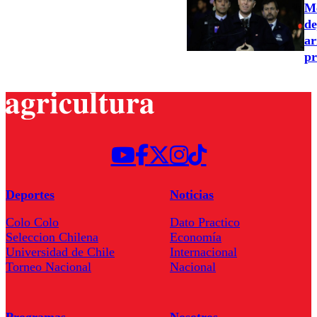
Me
de
ar
pr
Deportes
Noticias
Colo Colo
Dato Practico
Seleccion Chilena
Economía
Universidad de Chile
Internacional
Torneo Nacional
Nacional