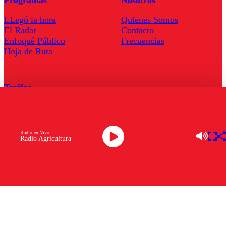
Programas
Nosotros
LLegó la hora
Quienes Somos
El Radar
Contacto
Enfoqué Público
Frecuencias
Hoja de Ruta
Tarifas
Comercial
Tarifas Servel Radio
Radio en Vivo
Radio Agricultura
Radio en Vivo
TV en Vivo
Descarga la APP