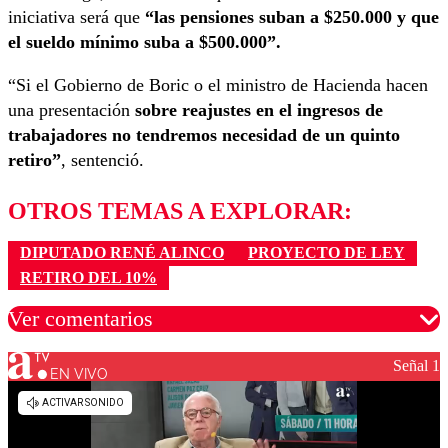
iniciativa será que
“las pensiones suban a $250.000 y que
el sueldo mínimo suba a $500.000”.
“Si el Gobierno de Boric o el ministro de Hacienda hacen
una presentación
sobre reajustes en el ingresos de
trabajadores no tendremos necesidad de un quinto
retiro”
, sentenció.
OTROS TEMAS A EXPLORAR:
DIPUTADO RENÉ ALINCO
PROYECTO DE LEY
RETIRO DEL 10%
Ver comentarios
Señal 1
EN VIVO
Los comentarios son moderados para garantizar un
diálogo respetuoso.
Nombre