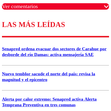
Ver comentarios
LAS MÁS LEÍDAS
Los comentarios son moderados para garantizar un
diálogo respetuoso.
Nombre
Senapred ordena evacuar dos sectores de Carahue por
Correo
desborde del río Damas: activa mensajería SAE
Nuevo temblor sacude el norte del país: revisa la
magnitud y el epicentro
Enviar comentario
Alerta por calor extremo: Senapred activa Alerta
Temprana Preventiva en tres comunas