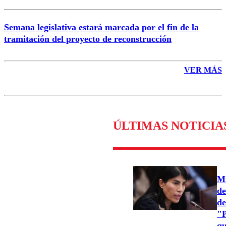
Semana legislativa estará marcada por el fin de la
tramitación del proyecto de reconstrucción
VER MÁS
ÚLTIMAS NOTICIA
Mi
de
de
"P
qu