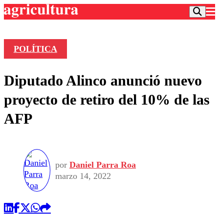
POLÍTICA
Podcast
Diputado Alinco anunció nuevo
Frecuencias
Agricultura TV
proyecto de retiro del 10% de las
Deportes
AFP
Entretención
Colo Colo
Noticias
Motor
Vida Social
Otros Deportes
Dato Practico
Publicaciones en medios
Seleccion Chilena
Economía
por
Daniel Parra Roa
Opinión
Torneo Internacional
Internacional
marzo 14, 2022
Programas
Torneo Nacional
Nacional
Comercial
Universidad Católica
Política
Universidad de Chile
Sustentabilidad