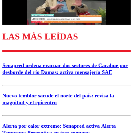
Correo
LAS MÁS LEÍDAS
Enviar comentario
Senapred ordena evacuar dos sectores de Carahue por
desborde del río Damas: activa mensajería SAE
Nuevo temblor sacude el norte del país: revisa la
magnitud y el epicentro
Alerta por calor extremo: Senapred activa Alerta
Temprana Preventiva en tres comunas