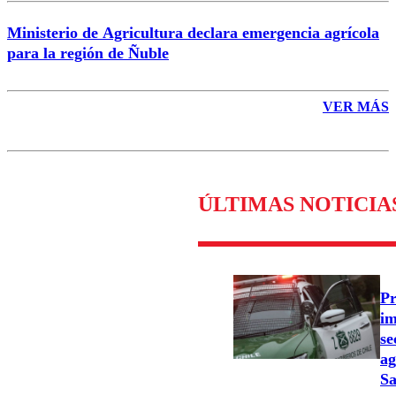
Ministerio de Agricultura declara emergencia agrícola
para la región de Ñuble
VER MÁS
ÚLTIMAS NOTICIA
Pr
im
se
ag
Sa