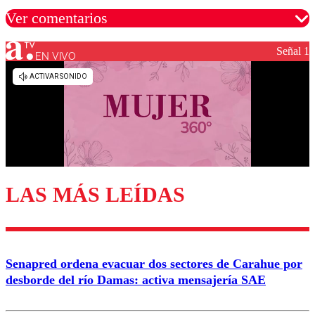
Ver comentarios
Señal 1
EN VIVO
Los comentarios son moderados para garantizar un
diálogo respetuoso.
Nombre
Correo
LAS MÁS LEÍDAS
Enviar comentario
Senapred ordena evacuar dos sectores de Carahue por
desborde del río Damas: activa mensajería SAE