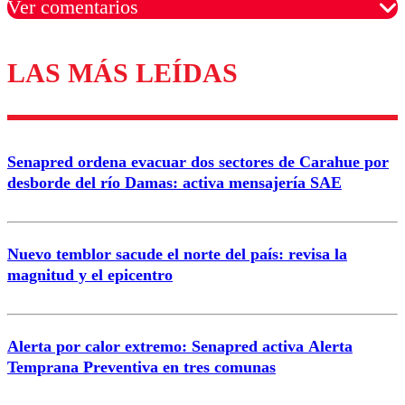
Ver comentarios
LAS MÁS LEÍDAS
Los comentarios son moderados para garantizar un
diálogo respetuoso.
Nombre
Senapred ordena evacuar dos sectores de Carahue por
Correo
desborde del río Damas: activa mensajería SAE
Nuevo temblor sacude el norte del país: revisa la
magnitud y el epicentro
Enviar comentario
Alerta por calor extremo: Senapred activa Alerta
Temprana Preventiva en tres comunas