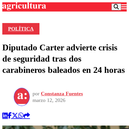
POLÍTICA
Podcast
Diputado Carter advierte crisis
Frecuencias
Agricultura TV
de seguridad tras dos
Deportes
carabineros baleados en 24 horas
Entretención
Colo Colo
Noticias
Motor
Vida Social
Otros Deportes
Dato Practico
Publicaciones en medios
por
Constanza Fuentes
Seleccion Chilena
Economía
Opinión
marzo 12, 2026
Torneo Internacional
Internacional
Programas
Torneo Nacional
Nacional
Comercial
Universidad Católica
Política
Universidad de Chile
Sustentabilidad