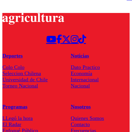
Deportes
Noticias
Colo Colo
Dato Practico
Seleccion Chilena
Economía
Universidad de Chile
Internacional
Torneo Nacional
Nacional
Programas
Nosotros
LLegó la hora
Quienes Somos
El Radar
Contacto
Enfoqué Público
Frecuencias