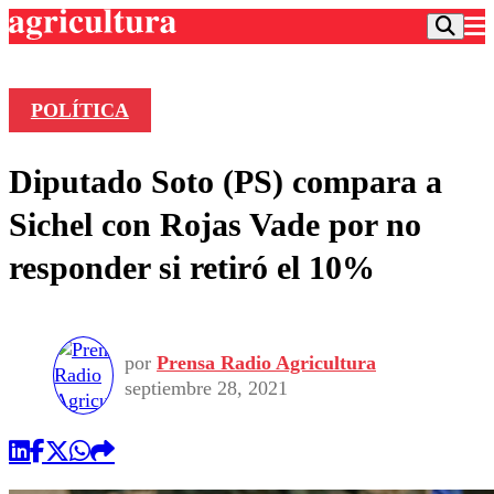
POLÍTICA
Podcast
Diputado Soto (PS) compara a
Frecuencias
Agricultura TV
Sichel con Rojas Vade por no
Deportes
responder si retiró el 10%
Entretención
Colo Colo
Noticias
Motor
Vida Social
Otros Deportes
Dato Practico
Publicaciones en medios
por
Prensa Radio Agricultura
Seleccion Chilena
Economía
Opinión
septiembre 28, 2021
Torneo Internacional
Internacional
Programas
Torneo Nacional
Nacional
Comercial
Universidad Católica
Política
Universidad de Chile
Sustentabilidad