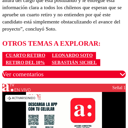
altura del cargo que está postulando y le entregue esta
información clara a todos los chilenos que esperan que se
apruebe un cuarto retiro y no entienden por qué este
candidato está simplemente obstaculizando el avance del
proyecto”, concluyó Soto.
OTROS TEMAS A EXPLORAR:
CUARTO RETIRO
LEONARDO SOTO
RETIRO DEL 10%
SEBASTIÁN SICHEL
Ver comentarios
Señal 1
EN VIVO
Los comentarios son moderados para garantizar un
diálogo respetuoso.
Nombre
Correo