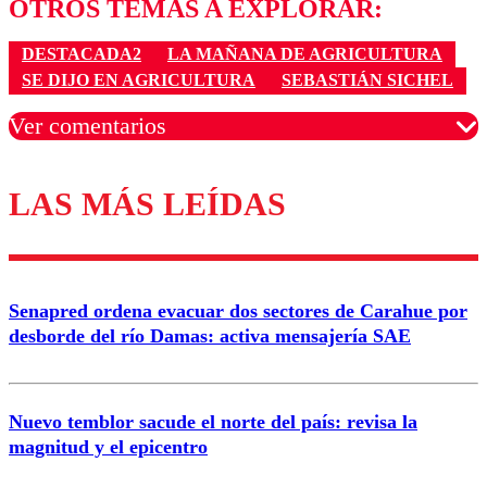
OTROS TEMAS A EXPLORAR:
DESTACADA2
LA MAÑANA DE AGRICULTURA
SE DIJO EN AGRICULTURA
SEBASTIÁN SICHEL
Ver comentarios
LAS MÁS LEÍDAS
Los comentarios son moderados para garantizar un
diálogo respetuoso.
Nombre
Senapred ordena evacuar dos sectores de Carahue por
Correo
desborde del río Damas: activa mensajería SAE
Nuevo temblor sacude el norte del país: revisa la
magnitud y el epicentro
Enviar comentario