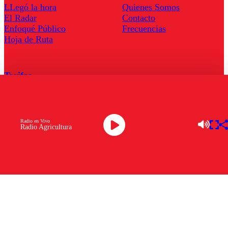
LLegó la hora
Quienes Somos
El Radar
Contacto
Enfoqué Público
Frecuencias
Hoja de Ruta
Tarifas
Comercial
Tarifas Servel Radio
Radio en Vivo
Radio Agricultura
Radio en Vivo
TV en Vivo
Descarga la APP