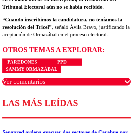
Tribunal Electoral aún no se había recibido.
“Cuando inscribimos la candidatura, no teníamos la
resolución del Tricel”
, señaló Ávila Bravo, justificando la
aceptación de Ormazábal en el proceso electoral.
OTROS TEMAS A EXPLORAR:
PAREDONES
PPD
SAMMY ORMAZÁBAL
Ver comentarios
LAS MÁS LEÍDAS
Los comentarios son moderados para garantizar un
diálogo respetuoso.
Nombre
Senapred ordena evacuar dos sectores de Carahue por