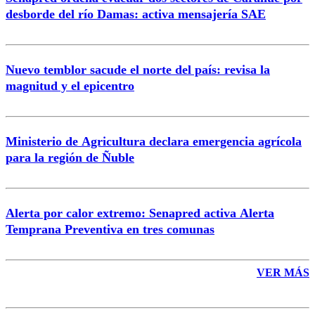
Correo
desborde del río Damas: activa mensajería SAE
Nuevo temblor sacude el norte del país: revisa la
magnitud y el epicentro
Enviar comentario
Ministerio de Agricultura declara emergencia agrícola
para la región de Ñuble
Alerta por calor extremo: Senapred activa Alerta
Temprana Preventiva en tres comunas
VER MÁS