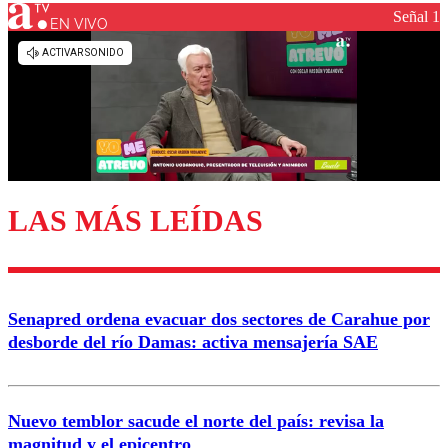
Señal 1
EN VIVO
Los comentarios son moderados para garantizar un
diálogo respetuoso.
Nombre
Correo
LAS MÁS LEÍDAS
Enviar comentario
Senapred ordena evacuar dos sectores de Carahue por
desborde del río Damas: activa mensajería SAE
Nuevo temblor sacude el norte del país: revisa la
magnitud y el epicentro