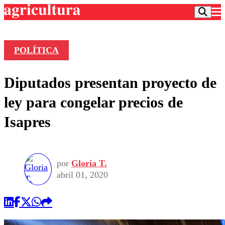
POLÍTICA
Podcast
Diputados presentan proyecto de
Frecuencias
Agricultura TV
ley para congelar precios de
Deportes
Isapres
Entretención
Colo Colo
Noticias
Motor
Vida Social
Otros Deportes
Dato Practico
Publicaciones en medios
por
Gloria T.
Seleccion Chilena
Economía
Opinión
abril 01, 2020
Torneo Internacional
Internacional
Programas
Torneo Nacional
Nacional
Comercial
Universidad Católica
Política
Universidad de Chile
Sustentabilidad