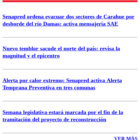
Senapred ordena evacuar dos sectores de Carahue por
Correo
desborde del río Damas: activa mensajería SAE
Nuevo temblor sacude el norte del país: revisa la
magnitud y el epicentro
Enviar comentario
Alerta por calor extremo: Senapred activa Alerta
Temprana Preventiva en tres comunas
Semana legislativa estará marcada por el fin de la
tramitación del proyecto de reconstrucción
VER MÁS