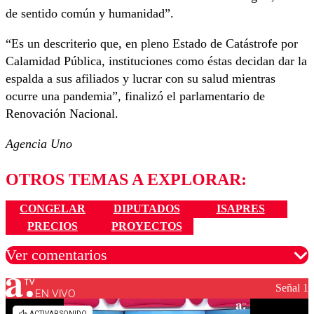
de sentido común y humanidad”.
“Es un descriterio que, en pleno Estado de Catástrofe por
Calamidad Pública, instituciones como éstas decidan dar la
espalda a sus afiliados y lucrar con su salud mientras
ocurre una pandemia”, finalizó el parlamentario de
Renovación Nacional.
Agencia Uno
OTROS TEMAS A EXPLORAR:
CONGELAR
DIPUTADOS
ISAPRES
PRECIOS
PROYECTOS
Ver comentarios
Señal 1
EN VIVO
Los comentarios son moderados para garantizar un