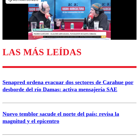
diálogo respetuoso.
Nombre
Correo
LAS MÁS LEÍDAS
Enviar comentario
Senapred ordena evacuar dos sectores de Carahue por
desborde del río Damas: activa mensajería SAE
Nuevo temblor sacude el norte del país: revisa la
magnitud y el epicentro