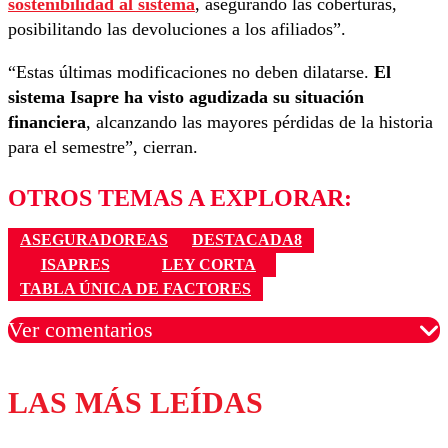
sostenibilidad al sistema
, asegurando las coberturas,
posibilitando las devoluciones a los afiliados”.
“Estas últimas modificaciones no deben dilatarse.
El
sistema Isapre ha visto agudizada su situación
financiera
, alcanzando las mayores pérdidas de la historia
para el semestre”, cierran.
OTROS TEMAS A EXPLORAR:
ASEGURADOREAS
DESTACADA8
ISAPRES
LEY CORTA
TABLA ÚNICA DE FACTORES
Ver comentarios
LAS MÁS LEÍDAS
Los comentarios son moderados para garantizar un
diálogo respetuoso.
Nombre