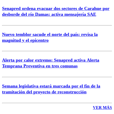
Senapred ordena evacuar dos sectores de Carahue por
Correo
desborde del río Damas: activa mensajería SAE
Nuevo temblor sacude el norte del país: revisa la
magnitud y el epicentro
Enviar comentario
Alerta por calor extremo: Senapred activa Alerta
Temprana Preventiva en tres comunas
Semana legislativa estará marcada por el fin de la
tramitación del proyecto de reconstrucción
VER MÁS