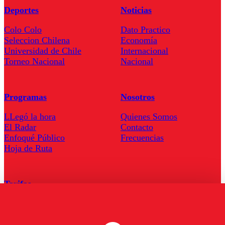
Deportes
Noticias
Colo Colo
Dato Practico
Seleccion Chilena
Economía
Universidad de Chile
Internacional
Torneo Nacional
Nacional
Programas
Nosotros
LLegó la hora
Quienes Somos
El Radar
Contacto
Enfoqué Público
Frecuencias
Hoja de Ruta
Tarifas
Comercial
Tarifas Servel Radio