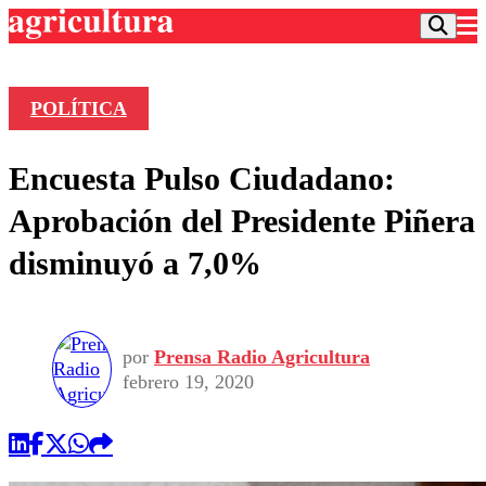
POLÍTICA
Podcast
Encuesta Pulso Ciudadano:
Frecuencias
Agricultura TV
Aprobación del Presidente Piñera
Deportes
disminuyó a 7,0%
Entretención
Colo Colo
Noticias
Motor
Vida Social
Otros Deportes
Dato Practico
Publicaciones en medios
por
Prensa Radio Agricultura
Seleccion Chilena
Economía
Opinión
febrero 19, 2020
Torneo Internacional
Internacional
Programas
Torneo Nacional
Nacional
Comercial
Universidad Católica
Política
Universidad de Chile
Sustentabilidad