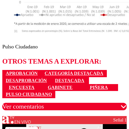
Pulso Ciudadano
OTROS TEMAS A EXPLORAR:
APROBACIÓN
CATEGORÍA DESTACADA
DESAPROBACIÓN
DESTACADA
ENCUESTA
GABINETE
PIÑERA
PULSO CIUDADANO
Ver comentarios
Señal 1
EN VIVO
Los comentarios son moderados para garantizar un