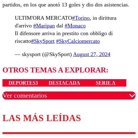
partidos, en los que anotó 13 goles y dio dos asistencias.
ULTIM'ORA MERCATO
#Torino
, in dirittura
d'arrivo
#Maripan
dal
#Monaco
Il difensore arriva in prestito con obbligo di
riscatto
#SkySport
#SkyCalciomercato
— skysport (@SkySport)
August 27, 2024
OTROS TEMAS A EXPLORAR:
DEPORTES3
DESTACADA
SERIE A
Ver comentarios
LAS MÁS LEÍDAS
Los comentarios son moderados para garantizar un
diálogo respetuoso.
Nombre