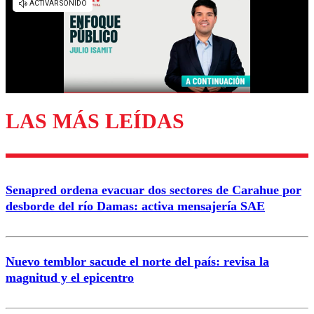
diálogo respetuoso.
Nombre
Correo
LAS MÁS LEÍDAS
Enviar comentario
Senapred ordena evacuar dos sectores de Carahue por
desborde del río Damas: activa mensajería SAE
Nuevo temblor sacude el norte del país: revisa la
magnitud y el epicentro