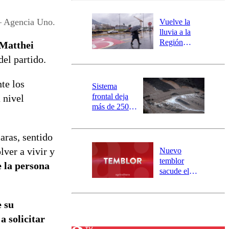
desborde del
río Damas:
 – Agencia Uno.
Vuelve la
activa
lluvia a la
mensajería
Región
 Matthei
SAE
Metropolitana:
el partido.
este es el
pronóstico de
te los
la DMC para
Sistema
este viernes
frontal deja
 nivel
más de 250
damnificados
y 317
aras, sentido
personas
aisladas entre
lver a vivir y
Nuevo
Valparaíso y
temblor
 la persona
Los Ríos
sacude el
norte del país:
revisa la
magnitud y el
e su
epicentro
a solicitar