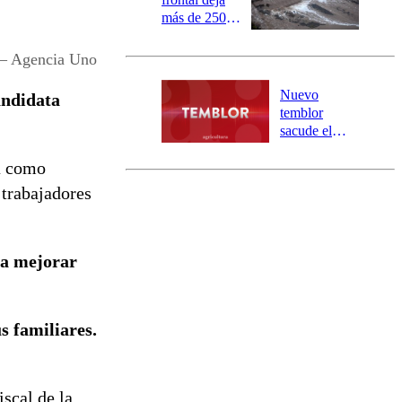
más de 250
damnificados
y 317
 – Agencia Uno
personas
aisladas entre
Nuevo
ndidata
Valparaíso y
temblor
Los Ríos
sacude el
norte del país:
da como
revisa la
magnitud y el
 trabajadores
epicentro
ra mejorar
s familiares.
scal de la