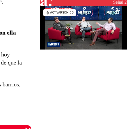
”.
Señal 2
on ella
 hoy
 de que la
 barrios,