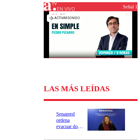
Universidad Católica
Política
Señal 1
Universidad de Chile
Sustentabilidad
EN VIVO
LAS MÁS LEÍDAS
Senapred
ordena
evacuar dos
sectores de
Carahue por