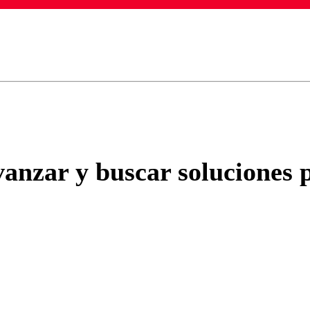
ados para garantizar un diálogo respetuoso.
Correo
Enviar c
vanzar y buscar soluciones 