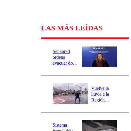
LAS MÁS LEÍDAS
Senapred
ordena
evacuar dos
sectores de
Carahue por
desborde del
río Damas:
Vuelve la
activa
lluvia a la
mensajería
Región
SAE
Metropolitana:
este es el
pronóstico de
la DMC para
Sistema
este viernes
frontal deja