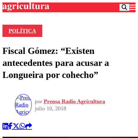
POLÍTICA
Podcast
Fiscal Gómez: “Existen
Frecuencias
Agricultura TV
antecedentes para acusar a
Deportes
Longueira por cohecho”
Entretención
Colo Colo
Noticias
Motor
Vida Social
Otros Deportes
Dato Practico
Publicaciones en medios
por
Prensa Radio Agricultura
Seleccion Chilena
Economía
Opinión
julio 10, 2018
Torneo Internacional
Internacional
Programas
Torneo Nacional
Nacional
Comercial
Universidad Católica
Política
Universidad de Chile
Sustentabilidad