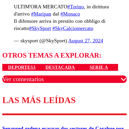
ULTIM'ORA MERCATO
#Torino
, in dirittura
d'arrivo
#Maripan
dal
#Monaco
Il difensore arriva in prestito con obbligo di
riscatto
#SkySport
#SkyCalciomercato
— skysport (@SkySport)
August 27, 2024
OTROS TEMAS A EXPLORAR:
DEPORTES3
DESTACADA
SERIE A
Ver comentarios
LAS MÁS LEÍDAS
Los comentarios son moderados para garantizar un
diálogo respetuoso.
Nombre
Senapred ordena evacuar dos sectores de Carahue por