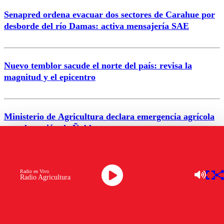
Senapred ordena evacuar dos sectores de Carahue por
Correo
desborde del río Damas: activa mensajería SAE
Nuevo temblor sacude el norte del país: revisa la
magnitud y el epicentro
Enviar comentario
Ministerio de Agricultura declara emergencia agrícola
para la región de Ñuble
Alerta por calor extremo: Senapred activa Alerta
Radio en Vivo
Radio Agricultura
Temprana Preventiva en tres comunas
VER MÁS