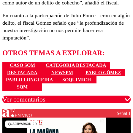
como autor de un delito de cohecho”, añadió el fiscal.
En cuanto a la participación de Julio Ponce Lerou en algún
delito, el fiscal Gómez señaló que “la profundización de
nuestra investigación no nos permite hacer esa
imputación”.
OTROS TEMAS A EXPLORAR:
CASO SQM
CATEGORÍA DESTACADA
DESTACADA
NEWSPM
PABLO GÓMEZ
PABLO LONGUEIRA
SOQUIMICH
SQM
Ver comentarios
Señal 1
EN VIVO
Los comentarios son moderados para garantizar un
diálogo respetuoso.