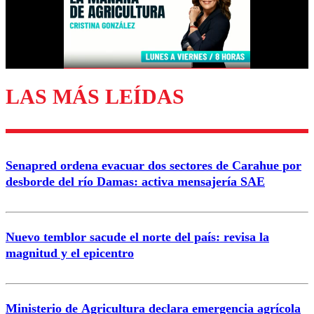
Nombre
Correo
LAS MÁS LEÍDAS
Enviar comentario
Senapred ordena evacuar dos sectores de Carahue por
desborde del río Damas: activa mensajería SAE
Nuevo temblor sacude el norte del país: revisa la
magnitud y el epicentro
Ministerio de Agricultura declara emergencia agrícola