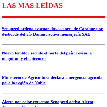
LAS MÁS LEÍDAS
Los comentarios son moderados para garantizar un
diálogo respetuoso.
Nombre
Senapred ordena evacuar dos sectores de Carahue por
Correo
desborde del río Damas: activa mensajería SAE
Nuevo temblor sacude el norte del país: revisa la
magnitud y el epicentro
Enviar comentario
Ministerio de Agricultura declara emergencia agrícola
para la región de Ñuble
Alerta por calor extremo: Senapred activa Alerta