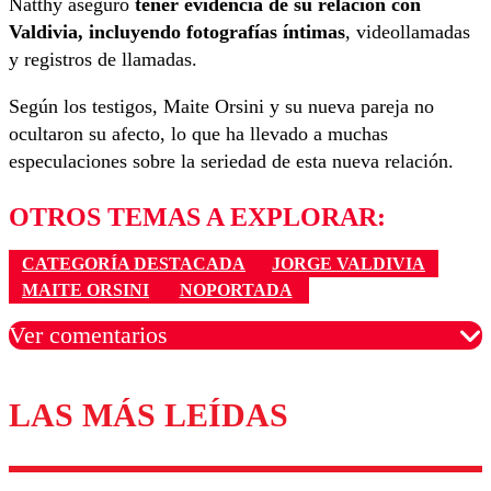
Natthy aseguró
tener evidencia de su relación con
Valdivia, incluyendo fotografías íntimas
, videollamadas
y registros de llamadas.
Según los testigos, Maite Orsini y su nueva pareja no
ocultaron su afecto, lo que ha llevado a muchas
especulaciones sobre la seriedad de esta nueva relación.
OTROS TEMAS A EXPLORAR:
CATEGORÍA DESTACADA
JORGE VALDIVIA
MAITE ORSINI
NOPORTADA
Ver comentarios
LAS MÁS LEÍDAS
Los comentarios son moderados para garantizar un
diálogo respetuoso.
Nombre