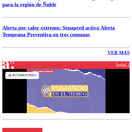
para la región de Ñuble
Alerta por calor extremo: Senapred activa Alerta
Temprana Preventiva en tres comunas
VER MÁS
Señal 2