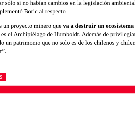
zar sólo si no habían cambios en la legislación ambienta
mplementó Boric al respecto.
es un proyecto minero que
va a destruir un ecosistema
s el Archipiélago de Humboldt. Además de privilegiar
o un patrimonio que no solo es de los chilenos y chilen
r”.
S
ados para garantizar un diálogo respetuoso.
Correo