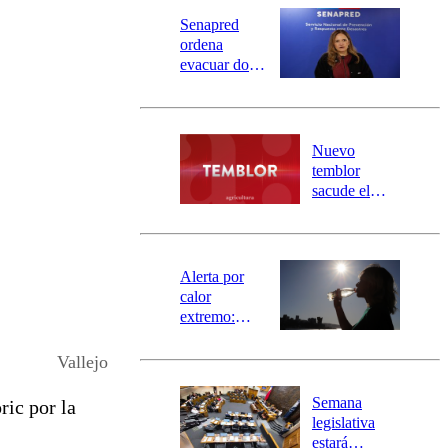
Senapred
ordena
evacuar dos
sectores de
Carahue por
desborde del
río Damas:
Nuevo
activa
temblor
mensajería
sacude el
SAE
norte del país:
revisa la
magnitud y el
epicentro
Alerta por
calor
extremo:
Senapred
activa Alerta
Vallejo
Temprana
Preventiva en
Semana
ric por la
tres comunas
legislativa
estará