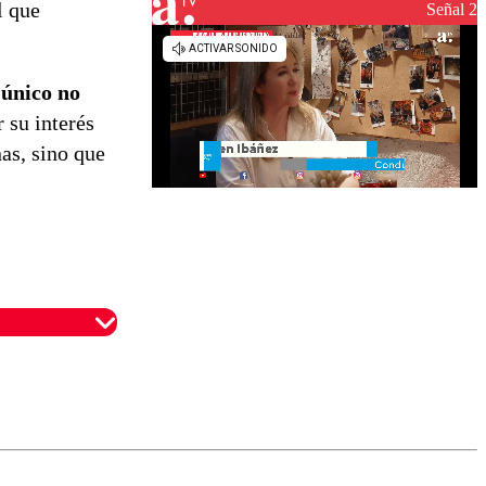
l que
reconstrucción
Señal 2
 único no
 su interés
as, sino que