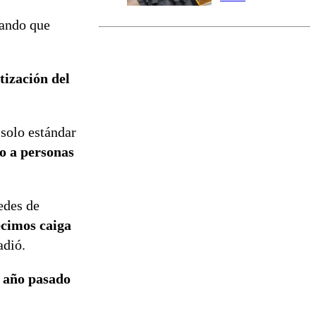
marcada por
mando que
el fin de la
tramitación
del proyecto
de
tización del
reconstrucción
 solo estándar
do a personas
edes de
ecimos caiga
adió.
l año pasado