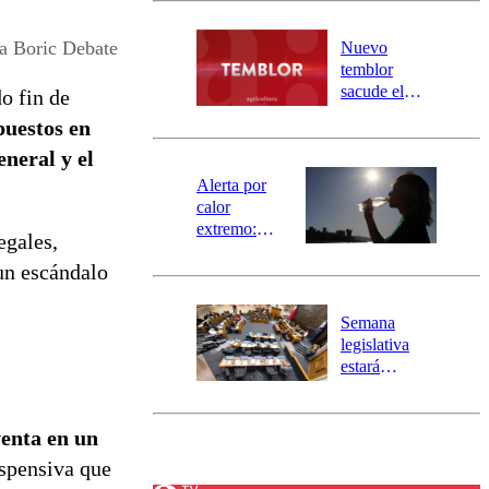
desborde del
río Damas:
a Boric Debate
Nuevo
activa
temblor
mensajería
sacude el
do fin de
SAE
norte del país:
puestos en
revisa la
eneral y el
magnitud y el
epicentro
Alerta por
calor
extremo:
egales,
Senapred
 un escándalo
activa Alerta
Temprana
Preventiva en
Semana
tres comunas
legislativa
estará
marcada por
el fin de la
tramitación
enta en un
del proyecto
uspensiva que
de