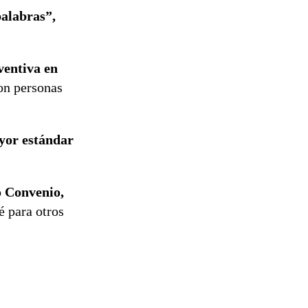
palabras”,
ventiva en
son personas
yor estándar
o Convenio,
é para otros