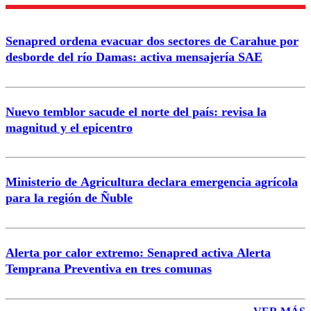
Nombre
Senapred ordena evacuar dos sectores de Carahue por
Correo
desborde del río Damas: activa mensajería SAE
Nuevo temblor sacude el norte del país: revisa la
magnitud y el epicentro
Enviar comentario
Ministerio de Agricultura declara emergencia agrícola
para la región de Ñuble
Alerta por calor extremo: Senapred activa Alerta
Temprana Preventiva en tres comunas