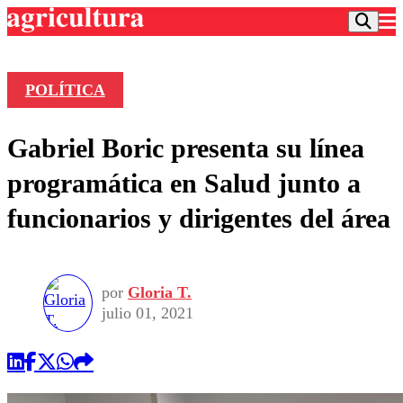
POLÍTICA
Podcast
Gabriel Boric presenta su línea
Frecuencias
Agricultura TV
programática en Salud junto a
Deportes
funcionarios y dirigentes del área
Entretención
Colo Colo
Noticias
Motor
Vida Social
Otros Deportes
Dato Practico
Publicaciones en medios
por
Gloria T.
Seleccion Chilena
Economía
Opinión
julio 01, 2021
Torneo Internacional
Internacional
Programas
Torneo Nacional
Nacional
Comercial
Universidad Católica
Política
Universidad de Chile
Sustentabilidad