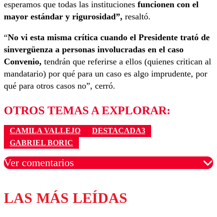
esperamos que todas las instituciones
funcionen con el
mayor estándar y rigurosidad”,
resaltó.
“
No vi esta misma crítica cuando el Presidente trató de
sinvergüenza a personas involucradas en el caso
Convenio,
tendrán que referirse a ellos (quienes critican al
mandatario) por qué para un caso es algo imprudente, por
qué para otros casos no”, cerró.
OTROS TEMAS A EXPLORAR:
CAMILA VALLEJO
DESTACADA3
GABRIEL BORIC
Ver comentarios
LAS MÁS LEÍDAS
Los comentarios son moderados para garantizar un
diálogo respetuoso.