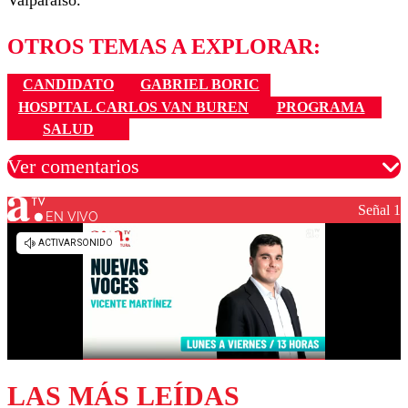
Valparaíso.”
OTROS TEMAS A EXPLORAR:
CANDIDATO
GABRIEL BORIC
HOSPITAL CARLOS VAN BUREN
PROGRAMA
SALUD
Ver comentarios
Señal 1
EN VIVO
Los comentarios son moderados para garantizar un
diálogo respetuoso.
Nombre
Correo
LAS MÁS LEÍDAS