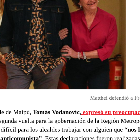
Matthei defendió a F
lde de Maipú,
Tomás Vodanovic
,
expresó su preocupac
egunda vuelta para la gobernación de la Región Metrop
difícil para los alcaldes trabajar con alguien que
“nos 
 anticomunista”
. Estas declaraciones fueron realizada