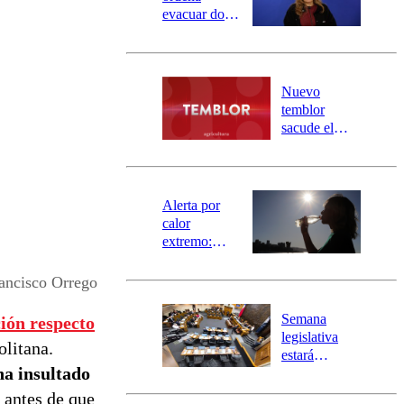
evacuar dos
sectores de
Carahue por
desborde del
río Damas:
Nuevo
activa
temblor
mensajería
sacude el
SAE
norte del país:
revisa la
magnitud y el
epicentro
Alerta por
calor
extremo:
Senapred
activa Alerta
rancisco Orrego
Temprana
Preventiva en
Semana
ión respecto
tres comunas
legislativa
olitana.
estará
ha insultado
marcada por
el fin de la
s antes de que