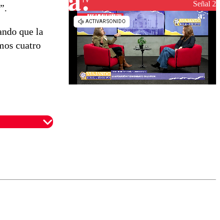
reconstrucción
Señal 2
”.
ando que la
imos cuatro