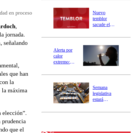
desborde del
río Damas:
dad en proceso
Nuevo
activa
temblor
mensajería
sacude el
ardoch
,
SAE
norte del país:
la jornada.
revisa la
a, señalando
magnitud y el
epicentro
Alerta por
calor
extremo:
amental,
Senapred
ales que han
activa Alerta
Temprana
con la
Preventiva en
Semana
de la máxima
tres comunas
legislativa
estará
marcada por
el fin de la
a elección”.
tramitación
a prudencia
del proyecto
ndo que el
de