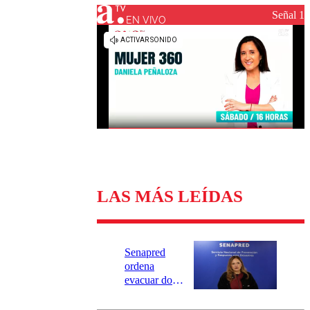
Universidad Católica
Política
Señal 1
Universidad de Chile
Sustentabilidad
EN VIVO
LAS MÁS LEÍDAS
Senapred
ordena
evacuar dos
sectores de
Carahue por