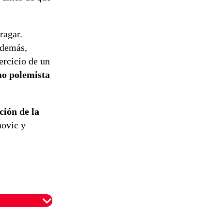
tramitación
del proyecto
de
reconstrucción
ragar.
Además,
ercicio de un
mo polemista
ción de la
novic y