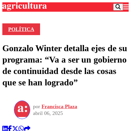
POLÍTICA
Podcast
Gonzalo Winter detalla ejes de su
Frecuencias
Agricultura TV
programa: “Va a ser un gobierno
Deportes
de continuidad desde las cosas
Entretención
Colo Colo
Noticias
que se han logrado”
Motor
Vida Social
Otros Deportes
Dato Practico
Publicaciones en medios
Seleccion Chilena
Economía
Opinión
Torneo Internacional
Internacional
por
Francisca Plaza
Programas
Torneo Nacional
Nacional
abril 06, 2025
Comercial
Universidad Católica
Política
Universidad de Chile
Sustentabilidad