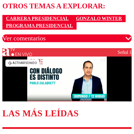
OTROS TEMAS A EXPLORAR:
CARRERA PRESIDENCIAL
GONZALO WINTER
PROGRAMA PRESIDENCIAL
Ver comentarios
Señal 1
EN VIVO
Los comentarios son moderados para garantizar un
diálogo respetuoso.
Nombre
Correo
LAS MÁS LEÍDAS
Enviar comentario