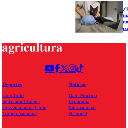
¿T
ma
no
cu
Deportes
Noticias
Colo Colo
Dato Practico
Seleccion Chilena
Economía
Universidad de Chile
Internacional
Torneo Nacional
Nacional