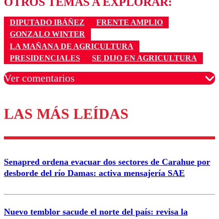
OTROS TEMAS A EXPLORAR:
DIPUTADO IBÁÑEZ
FRENTE AMPLIO
GONZALO WINTER
LA MAÑANA DE AGRICULTURA
PRESIDENCIALES
SE DIJO EN AGRICULTURA
Ver comentarios
LAS MÁS LEÍDAS
Los comentarios son moderados para garantizar un
diálogo respetuoso.
Nombre
Senapred ordena evacuar dos sectores de Carahue por
Correo
desborde del río Damas: activa mensajería SAE
Nuevo temblor sacude el norte del país: revisa la