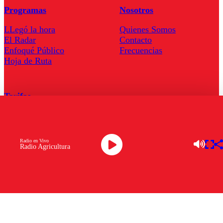
Programas
Nosotros
LLegó la hora
Quienes Somos
El Radar
Contacto
Enfoqué Público
Frecuencias
Hoja de Ruta
Tarifas
Comercial
Tarifas Servel Radio
Radio en Vivo
Radio Agricultura
Radio en Vivo
TV en Vivo
Descarga la APP