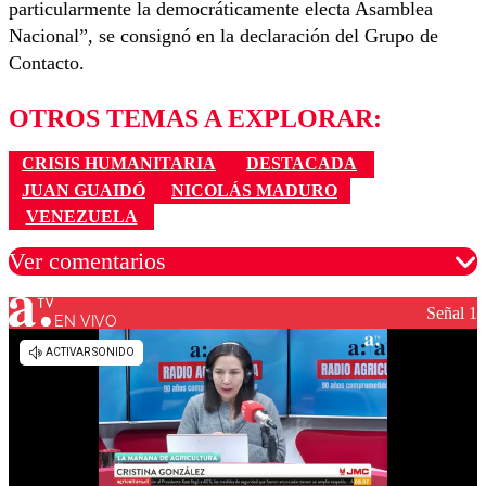
particularmente la democráticamente electa Asamblea
Nacional”, se consignó en la declaración del Grupo de
Contacto.
OTROS TEMAS A EXPLORAR:
CRISIS HUMANITARIA
DESTACADA
JUAN GUAIDÓ
NICOLÁS MADURO
VENEZUELA
Ver comentarios
Señal 1
EN VIVO
Los comentarios son moderados para garantizar un
diálogo respetuoso.
Nombre
Correo