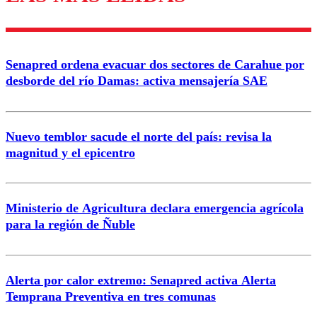
diálogo respetuoso.
Nombre
Senapred ordena evacuar dos sectores de Carahue por
Correo
desborde del río Damas: activa mensajería SAE
Nuevo temblor sacude el norte del país: revisa la
magnitud y el epicentro
Enviar comentario
Ministerio de Agricultura declara emergencia agrícola
para la región de Ñuble
Alerta por calor extremo: Senapred activa Alerta
Temprana Preventiva en tres comunas