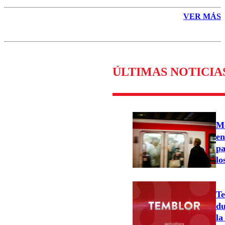
VER MÁS
ÚLTIMAS NOTICIA
Me
en
pa
lo
Te
du
la