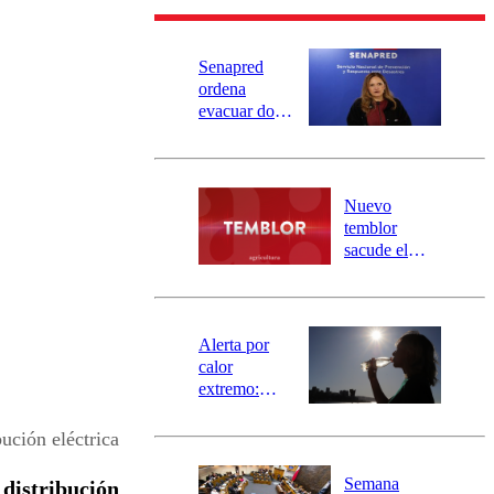
Senapred
ordena
evacuar dos
sectores de
Carahue por
desborde del
río Damas:
Nuevo
activa
temblor
mensajería
sacude el
SAE
norte del país:
revisa la
magnitud y el
epicentro
Alerta por
calor
extremo:
Senapred
activa Alerta
bución eléctrica
Temprana
Preventiva en
Semana
a
distribución