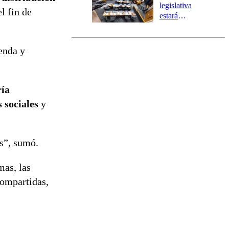
tres comunas
legislativa
el fin de
estará
marcada por
el fin de la
tramitación
enda y
del proyecto
de
reconstrucción
ría
s sociales
y
as”, sumó.
mas, las
compartidas,