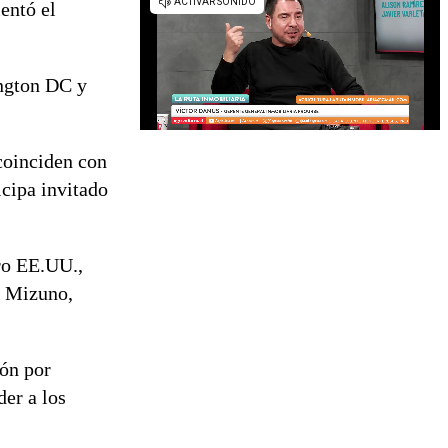
entó el
ington DC y
coinciden con
icipa invitado
oro EE.UU.,
o Mizuno,
ión por
der a los