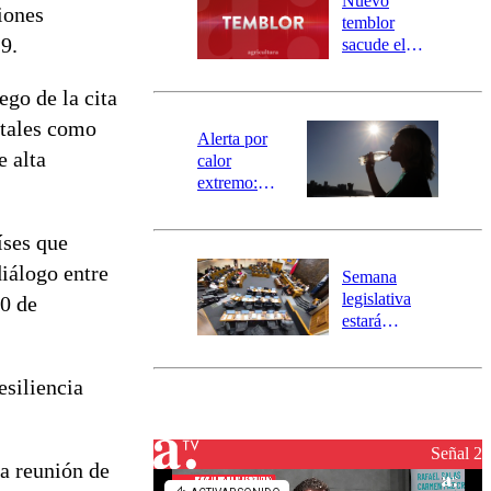
Nuevo
iones
activa
temblor
mensajería
9.
sacude el
SAE
norte del país:
revisa la
ego de la cita
magnitud y el
 tales como
epicentro
Alerta por
e alta
calor
extremo:
Senapred
activa Alerta
íses que
Temprana
Preventiva en
diálogo entre
Semana
tres comunas
legislativa
30 de
estará
marcada por
el fin de la
esiliencia
tramitación
del proyecto
de
reconstrucción
Señal 2
la reunión de