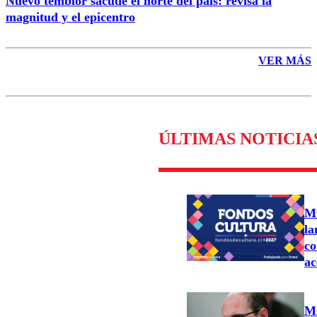
Nuevo temblor sacude el norte del país: revisa la
magnitud y el epicentro
VER MÁS
ÚLTIMAS NOTICIA
Mi
la
co
ac
Mi