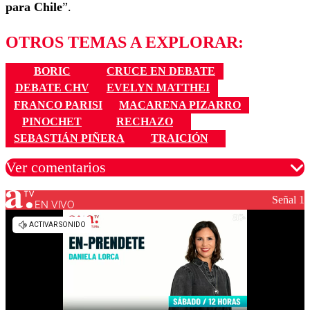
para Chile
”.
OTROS TEMAS A EXPLORAR:
BORIC
CRUCE EN DEBATE
DEBATE CHV
EVELYN MATTHEI
FRANCO PARISI
MACARENA PIZARRO
PINOCHET
RECHAZO
SEBASTIÁN PIÑERA
TRAICIÓN
Ver comentarios
Señal 1
EN VIVO
Los comentarios son moderados para garantizar un
diálogo respetuoso.
Nombre
Correo