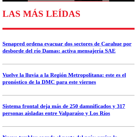
LAS MÁS LEÍDAS
Enviar comentario
Senapred ordena evacuar dos sectores de Carahue por
desborde del río Damas: activa mensajería SAE
Vuelve la lluvia a la Región Metropolitana: este es el
pronóstico de la DMC para este viernes
Sistema frontal deja más de 250 damnificados y 317
personas aisladas entre Valparaíso y Los Ríos