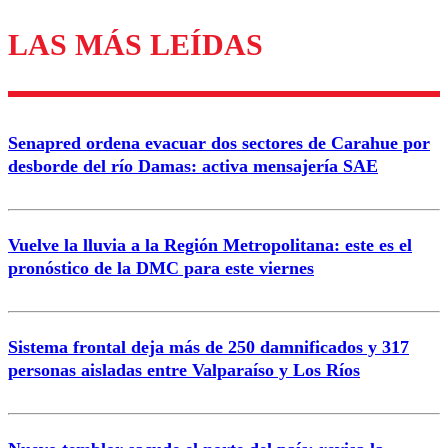
LAS MÁS LEÍDAS
Los comentarios son moderados para garantizar un
diálogo respetuoso.
Nombre
Senapred ordena evacuar dos sectores de Carahue por
Correo
desborde del río Damas: activa mensajería SAE
Vuelve la lluvia a la Región Metropolitana: este es el
pronóstico de la DMC para este viernes
Enviar comentario
Sistema frontal deja más de 250 damnificados y 317
personas aisladas entre Valparaíso y Los Ríos