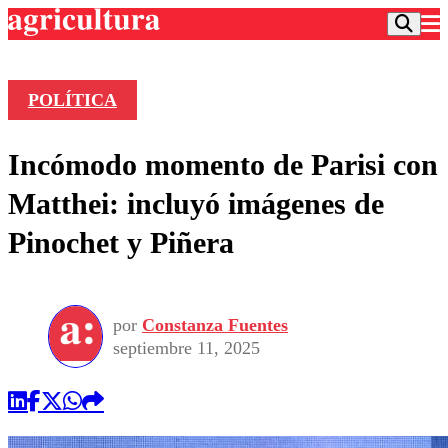
POLÍTICA
Podcast
Incómodo momento de Parisi con
Frecuencias
Agricultura TV
Matthei: incluyó imágenes de
Deportes
Pinochet y Piñera
Entretención
Colo Colo
Noticias
Motor
Vida Social
Otros Deportes
Dato Practico
Publicaciones en medios
por
Constanza Fuentes
Seleccion Chilena
Economía
Opinión
septiembre 11, 2025
Torneo Internacional
Internacional
Programas
Torneo Nacional
Nacional
Comercial
Universidad Católica
Política
Universidad de Chile
Sustentabilidad