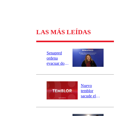
LAS MÁS LEÍDAS
Senapred
ordena
evacuar dos
sectores de
Carahue por
desborde del
río Damas:
Nuevo
activa
temblor
mensajería
sacude el
SAE
norte del país:
revisa la
magnitud y el