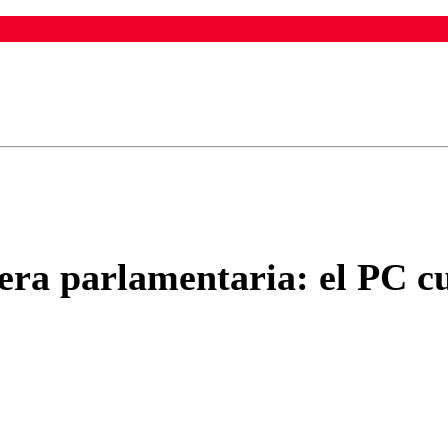
ados para garantizar un diálogo respetuoso.
Correo
Enviar c
era parlamentaria: el PC c