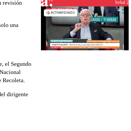
reconstrucción
n revisión
Señal 2
solo una
te, el Segundo
 Nacional
e Recoleta.
el dirigente