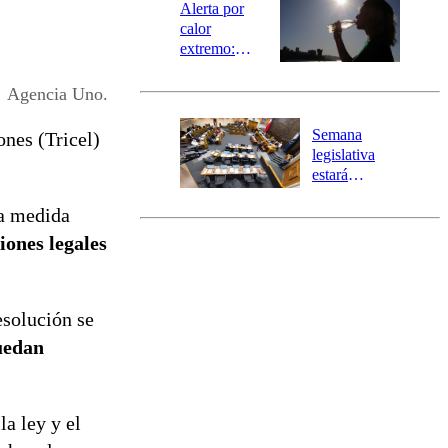
epicentro
Alerta por
calor
extremo:
Senapred
activa Alerta
Agencia Uno.
Temprana
Preventiva en
Semana
ones (Tricel)
tres comunas
legislativa
estará
marcada por
la medida
el fin de la
tramitación
iones legales
del proyecto
de
reconstrucción
esolución se
uedan
la ley y el