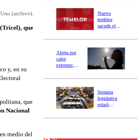
desborde del
río Damas:
 Uno (archivo).
Nuevo
activa
temblor
mensajería
sacude el
(Tricel), que
SAE
norte del país:
revisa la
magnitud y el
epicentro
Alerta por
calor
extremo:
co y, en su
Senapred
lectoral
activa Alerta
Temprana
Preventiva en
Semana
tres comunas
legislativa
politana, que
estará
n Nacional
marcada por
el fin de la
tramitación
del proyecto
en medio del
de