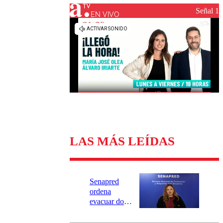
Universidad Católica
Política
Señal 1
Universidad de Chile
Sustentabilidad
EN VIVO
LAS MÁS LEÍDAS
Senapred
ordena
evacuar dos
sectores de
Carahue por