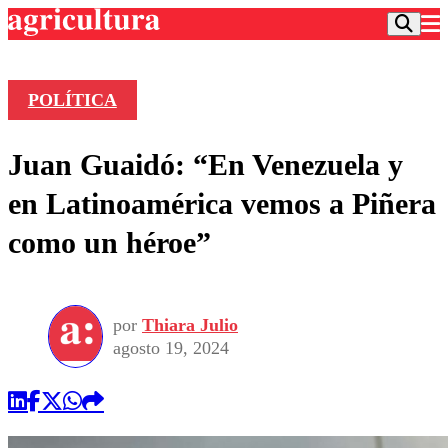
POLÍTICA
Podcast
Juan Guaidó: “En Venezuela y
Frecuencias
Agricultura TV
en Latinoamérica vemos a Piñera
Deportes
como un héroe”
Entretención
Colo Colo
Noticias
Motor
Vida Social
Otros Deportes
Dato Practico
Publicaciones en medios
por
Thiara Julio
Seleccion Chilena
Economía
Opinión
agosto 19, 2024
Torneo Internacional
Internacional
Programas
Torneo Nacional
Nacional
Comercial
Universidad Católica
Política
Universidad de Chile
Sustentabilidad