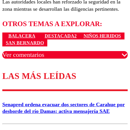
Las autoridades locales han reforzado la seguridad en la
zona mientras se desarrollan las diligencias pertinentes.
OTROS TEMAS A EXPLORAR:
BALACERA
DESTACADA2
NIÑOS HERIDOS
SAN BERNARDO
Ver comentarios
LAS MÁS LEÍDAS
Los comentarios son moderados para garantizar un
diálogo respetuoso.
Nombre
Senapred ordena evacuar dos sectores de Carahue por
Correo
desborde del río Damas: activa mensajería SAE