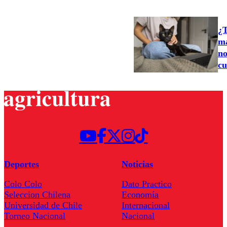
¿T
ma
no
cu
Deportes
Noticias
Colo Colo
Dato Practico
Seleccion Chilena
Economía
Universidad de Chile
Internacional
Torneo Nacional
Nacional