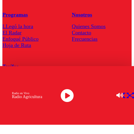
Programas
Nosotros
LLegó la hora
Quienes Somos
El Radar
Contacto
Enfoqué Público
Frecuencias
Hoja de Ruta
Tarifas
Comercial
Tarifas Servel Radio
Radio en Vivo
Radio Agricultura
Radio en Vivo
TV en Vivo
Descarga la APP