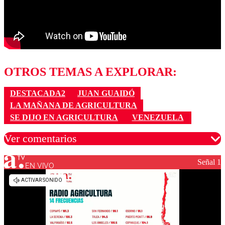
OTROS TEMAS A EXPLORAR:
DESTACADA2
JUAN GUAIDÓ
LA MAÑANA DE AGRICULTURA
SE DIJO EN AGRICULTURA
VENEZUELA
Ver comentarios
Señal 1
EN VIVO
Los comentarios son moderados para garantizar un
diálogo respetuoso.
Nombre