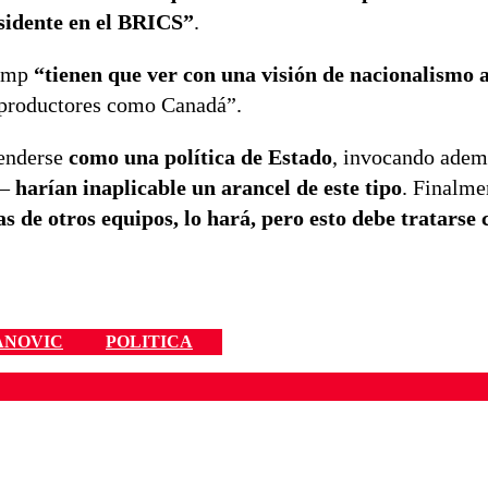
esidente en el BRICS”
.
rump
“tienen que ver con una visión de nacionalismo 
a productores como Canadá”.
fenderse
como una política de Estado
, invocando adem
o—
harían inaplicable un arancel de este tipo
. Finalme
 de otros equipos, lo hará, pero esto debe tratarse 
ANOVIC
POLITICA
ados para garantizar un diálogo respetuoso.