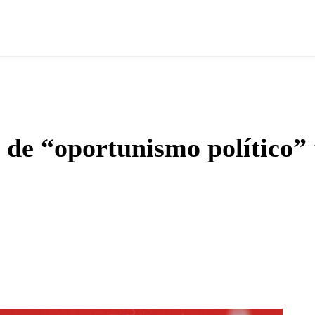
ados para garantizar un diálogo respetuoso.
Correo
Enviar c
de “oportunismo político” t