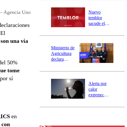
desborde del
río Damas:
 – Agencia Uno
Nuevo
activa
temblor
mensajería
sacude el
 declaraciones
SAE
norte del país:
 El
revisa la
 son una vía
magnitud y el
epicentro
Ministerio de
Agricultura
declara
 del 50%
emergencia
que tome
agrícola para
la región de
por sí
Ñuble
Alerta por
calor
extremo:
Senapred
activa Alerta
Temprana
ICS
en
Preventiva en
tres comunas
 con