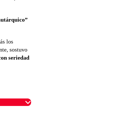
autárquico”
ás los
nte, sostuvo
con seriedad