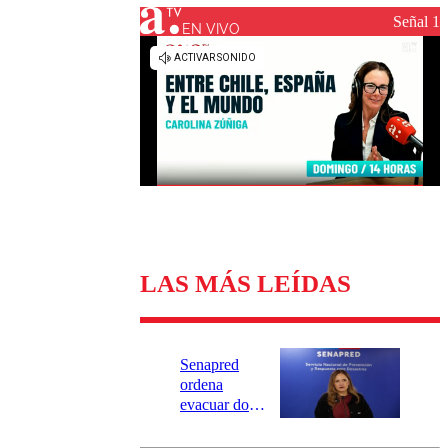
Universidad Católica
Política
Señal 1
Universidad de Chile
Sustentabilidad
EN VIVO
LAS MÁS LEÍDAS
Senapred
ordena
evacuar dos
sectores de
Carahue por