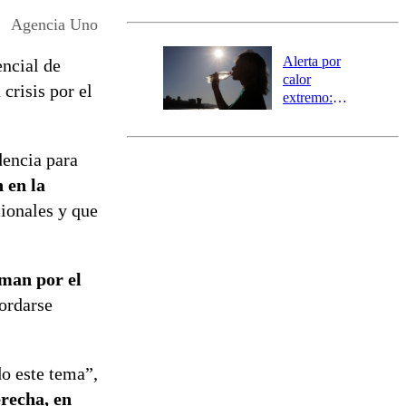
emergencia
agrícola para
Agencia Uno
la región de
Ñuble
Alerta por
encial de
calor
crisis por el
extremo:
Senapred
activa Alerta
Temprana
dencia para
Preventiva en
 en la
tres comunas
cionales y que
man por el
bordarse
do este tema”,
erecha, en