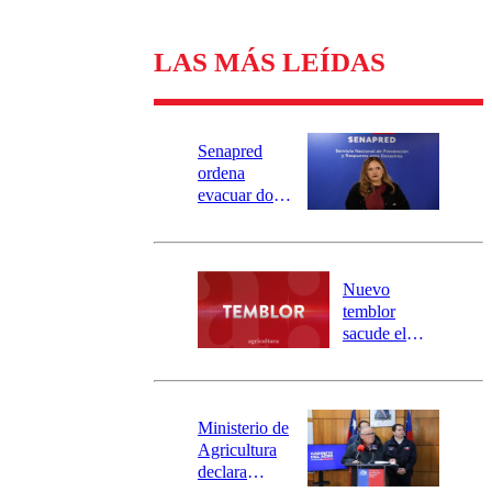
LAS MÁS LEÍDAS
Senapred
ordena
evacuar dos
sectores de
Carahue por
desborde del
río Damas:
Nuevo
activa
temblor
mensajería
sacude el
SAE
norte del país:
revisa la
magnitud y el
epicentro
Ministerio de
Agricultura
declara