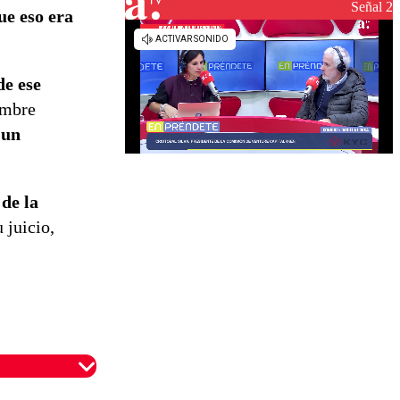
Señal 2
ue eso era
de ese
umbre
 un
de la
 juicio,