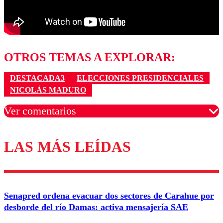
OTROS TEMAS A EXPLORAR:
DESTACADA3
ELECCIONES PRESIDENCIALES
NICOLÁS MADURO
Ver comentarios
LAS MÁS LEÍDAS
Los comentarios son moderados para garantizar un
diálogo respetuoso.
Nombre
Senapred ordena evacuar dos sectores de Carahue por
Correo
desborde del río Damas: activa mensajería SAE