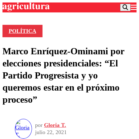
POLÍTICA
Podcast
Marco Enríquez-Ominami por
Frecuencias
Agricultura TV
elecciones presidenciales: “El
Deportes
Partido Progresista y yo
Entretención
Colo Colo
Noticias
queremos estar en el próximo
Motor
Vida Social
Otros Deportes
Dato Practico
proceso”
Publicaciones en medios
Seleccion Chilena
Economía
Opinión
Torneo Internacional
Internacional
Programas
Torneo Nacional
Nacional
Comercial
por
Gloria T.
Universidad Católica
Política
julio 22, 2021
Universidad de Chile
Sustentabilidad