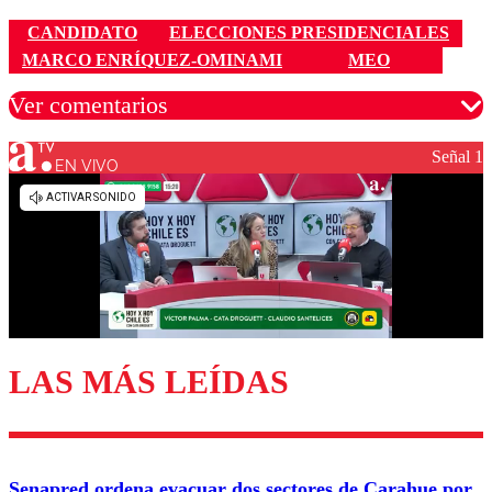
CANDIDATO
ELECCIONES PRESIDENCIALES
MARCO ENRÍQUEZ-OMINAMI
MEO
Ver comentarios
Señal 1
EN VIVO
Los comentarios son moderados para garantizar un
diálogo respetuoso.
Nombre
Correo
LAS MÁS LEÍDAS
Enviar comentario
Senapred ordena evacuar dos sectores de Carahue por