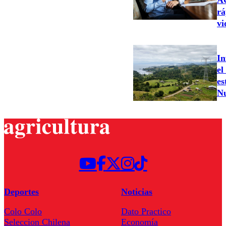
AC
rá
vi
In
el
es
N
Deportes
Noticias
Colo Colo
Dato Practico
Seleccion Chilena
Economía