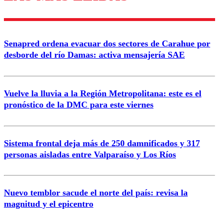
Enviar comentario
Senapred ordena evacuar dos sectores de Carahue por
desborde del río Damas: activa mensajería SAE
Vuelve la lluvia a la Región Metropolitana: este es el
pronóstico de la DMC para este viernes
Sistema frontal deja más de 250 damnificados y 317
personas aisladas entre Valparaíso y Los Ríos
Nuevo temblor sacude el norte del país: revisa la
magnitud y el epicentro