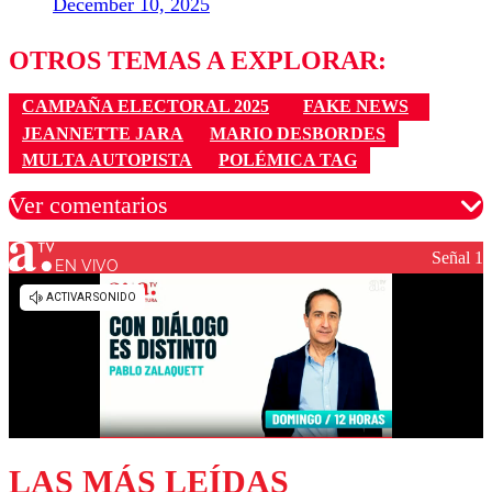
December 10, 2025
OTROS TEMAS A EXPLORAR:
CAMPAÑA ELECTORAL 2025
FAKE NEWS
JEANNETTE JARA
MARIO DESBORDES
MULTA AUTOPISTA
POLÉMICA TAG
Ver comentarios
Señal 1
EN VIVO
Los comentarios son moderados para garantizar un
diálogo respetuoso.
Nombre
Correo
LAS MÁS LEÍDAS