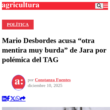
POLÍTICA
Podcast
Mario Desbordes acusa “otra
Frecuencias
Agricultura TV
mentira muy burda” de Jara por
Deportes
polémica del TAG
Entretención
Colo Colo
Noticias
Motor
Vida Social
Otros Deportes
Dato Practico
Publicaciones en medios
por
Constanza Fuentes
Seleccion Chilena
Economía
Opinión
diciembre 10, 2025
Torneo Internacional
Internacional
Programas
Torneo Nacional
Nacional
Comercial
Universidad Católica
Política
Universidad de Chile
Sustentabilidad