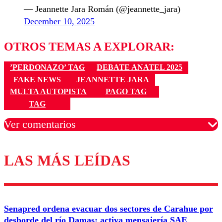
— Jeannette Jara Román (@jeannette_jara)
December 10, 2025
OTROS TEMAS A EXPLORAR:
’PERDONAZO’ TAG
DEBATE ANATEL 2025
FAKE NEWS
JEANNETTE JARA
MULTA AUTOPISTA
PAGO TAG
TAG
Ver comentarios
LAS MÁS LEÍDAS
Los comentarios son moderados para garantizar un
diálogo respetuoso.
Nombre
Senapred ordena evacuar dos sectores de Carahue por
Correo
desborde del río Damas: activa mensajería SAE