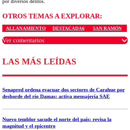
por diversos delitos.
OTROS TEMAS A EXPLORAR:
ALLANAMIENTO
DESTACADA6
SAN RAMÓN
Ver comentarios
LAS MÁS LEÍDAS
Los comentarios son moderados para garantizar un
diálogo respetuoso.
Nombre
Senapred ordena evacuar dos sectores de Carahue por
Correo
desborde del río Damas: activa mensajería SAE
Nuevo temblor sacude el norte del país: revisa la
magnitud y el epicentro
Enviar comentario