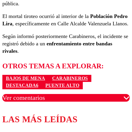
pública.
El mortal tiroteo ocurrió al interior de la
Población Pedro
Lira
, específicamente en Calle Alcalde Valenzuela Llanos.
Según informó posteriormente Carabineros, el incidente se
registró debido a un
enfrentamiento entre bandas
rivales
.
OTROS TEMAS A EXPLORAR:
BAJOS DE MENA
CARABINEROS
DESTACADA6
PUENTE ALTO
Ver comentarios
LAS MÁS LEÍDAS
Los comentarios son moderados para garantizar un
diálogo respetuoso.
Nombre