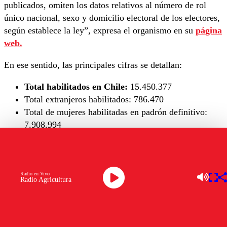
publicados, omiten los datos relativos al número de rol
único nacional, sexo y domicilio electoral de los electores,
según establece la ley”, expresa el organismo en su
página
web.
En ese sentido, las principales cifras se detallan:
Total habilitados en Chile:
15.450.377
Total extranjeros habilitados:
786.470
Total de mujeres habilitadas en padrón definitivo:
7.908.994
Total de hombres habilitados en padrón definitivo:
7.541.383
Total de inhabilitados:
271.342
Radio en Vivo
Radio Agricultura
Finalmente, puedes conocer el padrón electoral definitivo y
la nómina de inhabilitados
acá
.
🗳️Servel publicó el padrón electoral definitivo