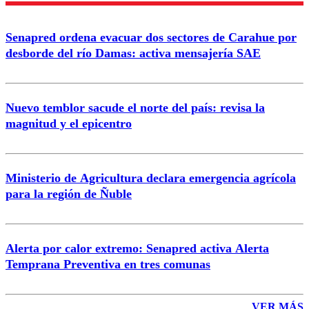
Senapred ordena evacuar dos sectores de Carahue por
Correo
desborde del río Damas: activa mensajería SAE
Nuevo temblor sacude el norte del país: revisa la
magnitud y el epicentro
Enviar comentario
Ministerio de Agricultura declara emergencia agrícola
para la región de Ñuble
Alerta por calor extremo: Senapred activa Alerta
Temprana Preventiva en tres comunas
VER MÁS