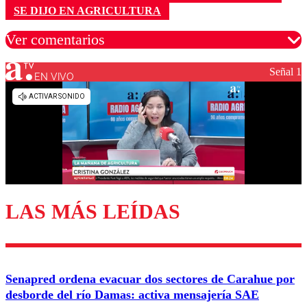
SE DIJO EN AGRICULTURA
Ver comentarios
Señal 1
EN VIVO
Los comentarios son moderados para garantizar un
diálogo respetuoso.
Nombre
Correo
LAS MÁS LEÍDAS
Enviar comentario
Senapred ordena evacuar dos sectores de Carahue por
desborde del río Damas: activa mensajería SAE