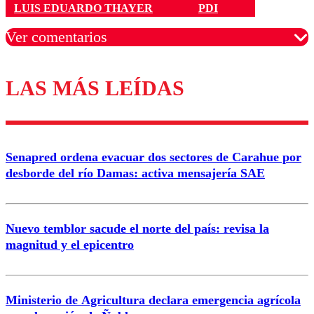
LUIS EDUARDO THAYER
PDI
Ver comentarios
LAS MÁS LEÍDAS
Los comentarios son moderados para garantizar un
diálogo respetuoso.
Nombre
Senapred ordena evacuar dos sectores de Carahue por
Correo
desborde del río Damas: activa mensajería SAE
Nuevo temblor sacude el norte del país: revisa la
magnitud y el epicentro
Enviar comentario
Ministerio de Agricultura declara emergencia agrícola