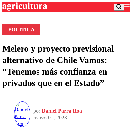
POLÍTICA
Podcast
Melero y proyecto previsional
Frecuencias
Agricultura TV
alternativo de Chile Vamos:
Deportes
“Tenemos más confianza en
Entretención
Colo Colo
Noticias
privados que en el Estado”
Motor
Vida Social
Otros Deportes
Dato Practico
Publicaciones en medios
Seleccion Chilena
Economía
Opinión
Torneo Internacional
Internacional
Programas
por
Daniel Parra Roa
Torneo Nacional
Nacional
Comercial
marzo 01, 2023
Universidad Católica
Política
Universidad de Chile
Sustentabilidad