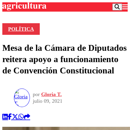
POLÍTICA
Podcast
Mesa de la Cámara de Diputados
Frecuencias
Agricultura TV
reitera apoyo a funcionamiento
Deportes
de Convención Constitucional
Entretención
Colo Colo
Noticias
Motor
Vida Social
Otros Deportes
Dato Practico
Publicaciones en medios
por
Gloria T.
Seleccion Chilena
Economía
Opinión
julio 09, 2021
Torneo Internacional
Internacional
Programas
Torneo Nacional
Nacional
Comercial
Universidad Católica
Política
Universidad de Chile
Sustentabilidad