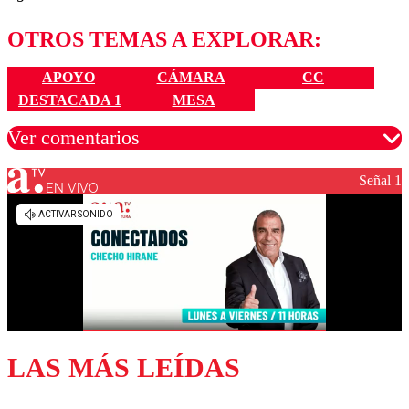
OTROS TEMAS A EXPLORAR:
APOYO
CÁMARA
CC
DESTACADA 1
MESA
Ver comentarios
Señal 1
EN VIVO
Los comentarios son moderados para garantizar un
diálogo respetuoso.
Nombre
Correo
LAS MÁS LEÍDAS