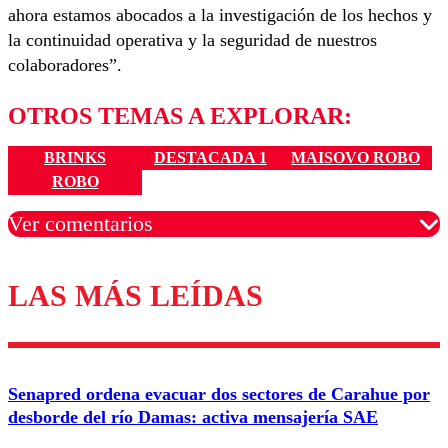
ahora estamos abocados a la investigación de los hechos y
la continuidad operativa y la seguridad de nuestros
colaboradores”.
OTROS TEMAS A EXPLORAR:
BRINKS
DESTACADA 1
MAISOVO ROBO
ROBO
Ver comentarios
LAS MÁS LEÍDAS
Los comentarios son moderados para garantizar un
diálogo respetuoso.
Nombre
Senapred ordena evacuar dos sectores de Carahue por
Correo
desborde del río Damas: activa mensajería SAE