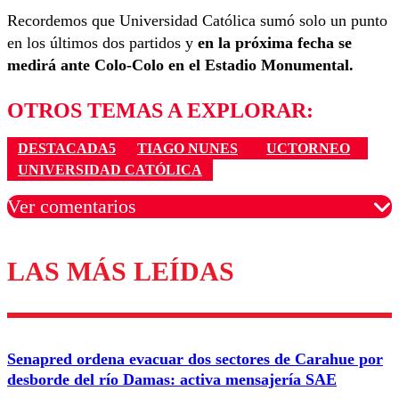
Recordemos que Universidad Católica sumó solo un punto
en los últimos dos partidos y
en la próxima fecha se
medirá ante Colo-Colo en el Estadio Monumental.
OTROS TEMAS A EXPLORAR:
DESTACADA5
TIAGO NUNES
UCTORNEO
UNIVERSIDAD CATÓLICA
Ver comentarios
LAS MÁS LEÍDAS
Los comentarios son moderados para garantizar un
diálogo respetuoso.
Nombre
Senapred ordena evacuar dos sectores de Carahue por
Correo
desborde del río Damas: activa mensajería SAE