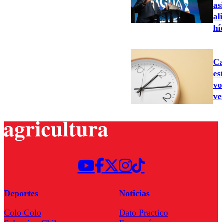
as
al
hí
Ca
es
vo
ve
Deportes
Noticias
Colo Colo
Dato Practico