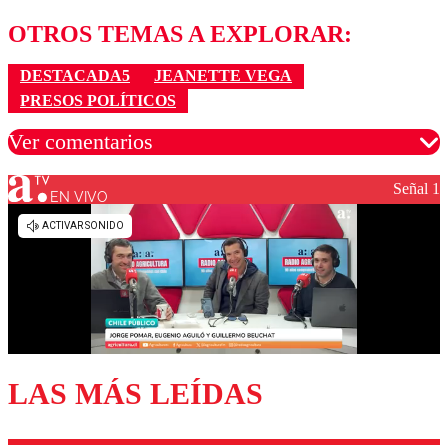
OTROS TEMAS A EXPLORAR:
DESTACADA5
JEANETTE VEGA
PRESOS POLÍTICOS
Ver comentarios
Señal 1
EN VIVO
Los comentarios son moderados para garantizar un
diálogo respetuoso.
Nombre
Correo
LAS MÁS LEÍDAS
Enviar comentario