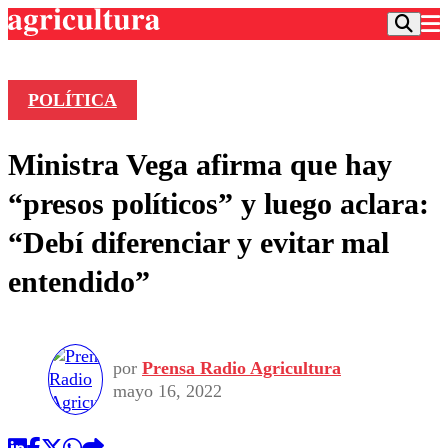
POLÍTICA
Podcast
Ministra Vega afirma que hay
Frecuencias
Agricultura TV
“presos políticos” y luego aclara:
Deportes
“Debí diferenciar y evitar mal
Entretención
Colo Colo
Noticias
entendido”
Motor
Vida Social
Otros Deportes
Dato Practico
Publicaciones en medios
Seleccion Chilena
Economía
Opinión
Torneo Internacional
Internacional
por
Prensa Radio Agricultura
Programas
Torneo Nacional
Nacional
mayo 16, 2022
Comercial
Universidad Católica
Política
Universidad de Chile
Sustentabilidad