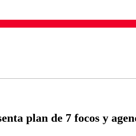
ados para garantizar un diálogo respetuoso.
Correo
Enviar c
enta plan de 7 focos y agend