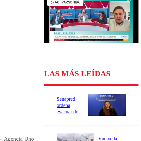
Universidad Católica
Política
Universidad de Chile
Sustentabilidad
LAS MÁS LEÍDAS
Senapred
ordena
evacuar dos
sectores de
Carahue por
desborde del
río Damas:
 – Agencia Uno
Vuelve la