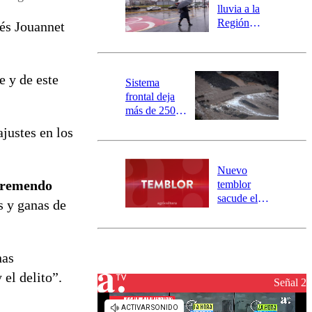
activa
lluvia a la
mensajería
Región
rés Jouannet
SAE
Metropolitana:
este es el
pronóstico de
e y de este
la DMC para
Sistema
este viernes
frontal deja
más de 250
damnificados
justes en los
y 317
personas
aisladas entre
Nuevo
Valparaíso y
tremendo
temblor
Los Ríos
sacude el
s y ganas de
norte del país:
revisa la
magnitud y el
epicentro
nas
el delito”.
Señal 2