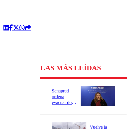
LAS MÁS LEÍDAS
Senapred
ordena
evacuar dos
sectores de
Carahue por
desborde del
río Damas:
Vuelve la