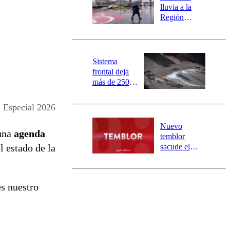
activa
lluvia a la
mensajería
Región
SAE
Metropolitana:
este es el
pronóstico de
la DMC para
Sistema
este viernes
frontal deja
más de 250
damnificados
y 317
 Especial 2026
personas
aisladas entre
Nuevo
una
agenda
Valparaíso y
temblor
Los Ríos
l estado de la
sacude el
norte del país:
revisa la
magnitud y el
s nuestro
epicentro