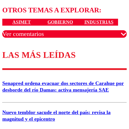
OTROS TEMAS A EXPLORAR:
ASIMET
GOBIERNO
INDUSTRIAS
Ver comentarios
LAS MÁS LEÍDAS
Los comentarios son moderados para garantizar un
diálogo respetuoso.
Nombre
Senapred ordena evacuar dos sectores de Carahue por
Correo
desborde del río Damas: activa mensajería SAE
Nuevo temblor sacude el norte del país: revisa la
magnitud y el epicentro
Enviar comentario