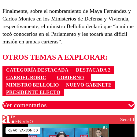
Finalmente, sobre el nombramiento de Maya Fernández y
Carlos Montes en los Ministerios de Defensa y Vivienda,
respectivamente, el ministro Bellolio declaró que “a mí me
tocó conocerlos en el Parlamento y les tocará una difícil
misión en ambas carteras”.
OTROS TEMAS A EXPLORAR:
CATEGORÍA DESTACADA
DESTACADA 2
GABRIEL BORIC
GOBIERNO
MINISTRO BELLOLIO
NUEVO GABINETE
PRESIDENTE ELECTO
Ver comentarios
Señal 1
EN VIVO
Los comentarios son moderados para garantizar un
diálogo respetuoso.