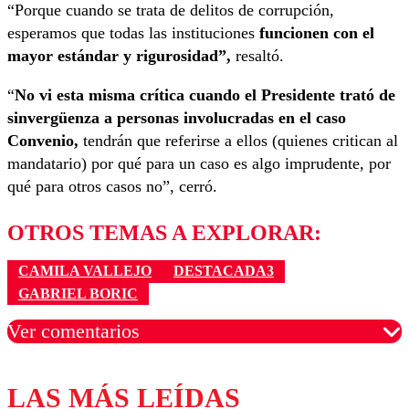
“Porque cuando se trata de delitos de corrupción,
esperamos que todas las instituciones
funcionen con el
mayor estándar y rigurosidad”,
resaltó.
“
No vi esta misma crítica cuando el Presidente trató de
sinvergüenza a personas involucradas en el caso
Convenio,
tendrán que referirse a ellos (quienes critican al
mandatario) por qué para un caso es algo imprudente, por
qué para otros casos no”, cerró.
OTROS TEMAS A EXPLORAR:
CAMILA VALLEJO
DESTACADA3
GABRIEL BORIC
Ver comentarios
LAS MÁS LEÍDAS
Los comentarios son moderados para garantizar un
diálogo respetuoso.