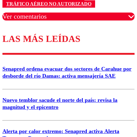
TRÁFICO AÉREO NO AUTORIZADO
Ver comentarios
LAS MÁS LEÍDAS
Los comentarios son moderados para garantizar un
diálogo respetuoso.
Nombre
Senapred ordena evacuar dos sectores de Carahue por
Correo
desborde del río Damas: activa mensajería SAE
Nuevo temblor sacude el norte del país: revisa la
magnitud y el epicentro
Enviar comentario
Alerta por calor extremo: Senapred activa Alerta