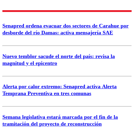
Nombre
Senapred ordena evacuar dos sectores de Carahue por
Correo
desborde del río Damas: activa mensajería SAE
Nuevo temblor sacude el norte del país: revisa la
magnitud y el epicentro
Enviar comentario
Alerta por calor extremo: Senapred activa Alerta
Temprana Preventiva en tres comunas
Semana legislativa estará marcada por el fin de la
tramitación del proyecto de reconstrucción