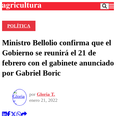
POLÍTICA
Podcast
Ministro Bellolio confirma que el
Frecuencias
Agricultura TV
Gobierno se reunirá el 21 de
Deportes
febrero con el gabinete anunciado
Entretención
Colo Colo
Noticias
por Gabriel Boric
Motor
Vida Social
Otros Deportes
Dato Practico
Publicaciones en medios
Seleccion Chilena
Economía
Opinión
Torneo Internacional
Internacional
por
Gloria T.
Programas
Torneo Nacional
Nacional
enero 21, 2022
Comercial
Universidad Católica
Política
Universidad de Chile
Sustentabilidad