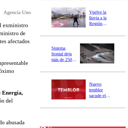
desborde del
río Damas:
Agencia Uno
Vuelve la
activa
lluvia a la
mensajería
Región
l exministro
SAE
Metropolitana:
ministro de
este es el
tes afectados
pronóstico de
la DMC para
Sistema
este viernes
frontal deja
más de 250
impresentable
damnificados
róximo
y 317
personas
aisladas entre
Nuevo
Valparaíso y
temblor
 Energía,
Los Ríos
sacude el
ón del
norte del país:
revisa la
magnitud y el
epicentro
ido abusada