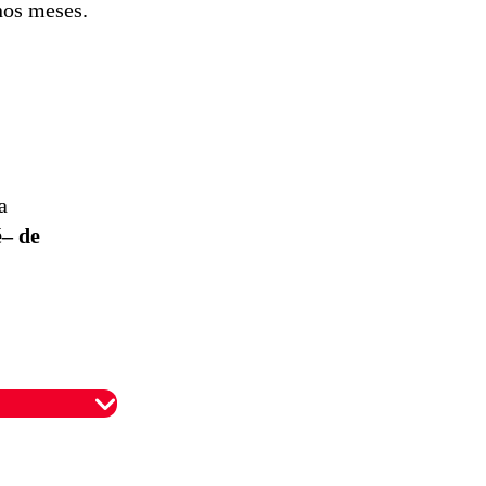
nos meses.
a
é– de