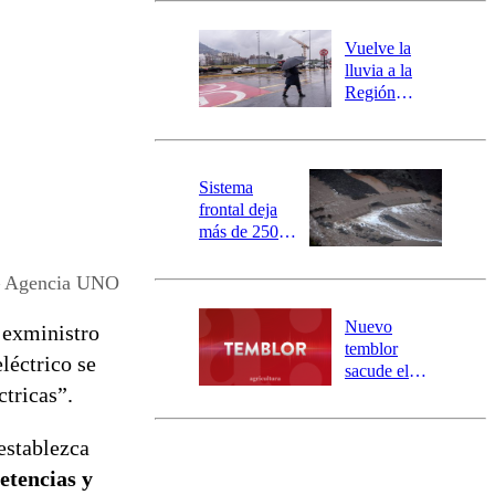
desborde del
río Damas:
Vuelve la
activa
lluvia a la
mensajería
Región
SAE
Metropolitana:
este es el
pronóstico de
la DMC para
Sistema
este viernes
frontal deja
más de 250
damnificados
y 317
– Agencia UNO
personas
aisladas entre
Nuevo
 exministro
Valparaíso y
temblor
léctrico se
Los Ríos
sacude el
ctricas”.
norte del país:
revisa la
magnitud y el
establezca
epicentro
tencias y