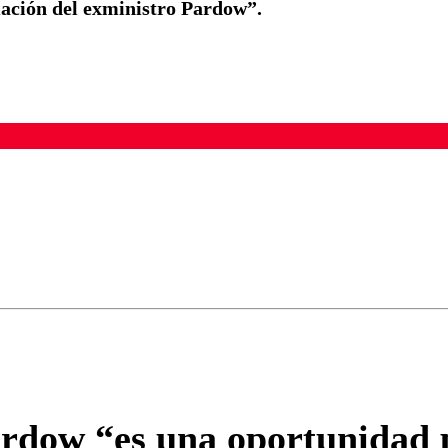
ación del exministro Pardow”.
ados para garantizar un diálogo respetuoso.
Correo
Enviar c
rdow “es una oportunidad p