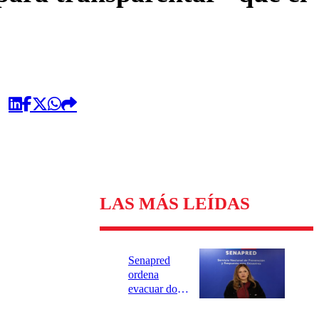
LAS MÁS LEÍDAS
Senapred
ordena
evacuar dos
sectores de
Carahue por