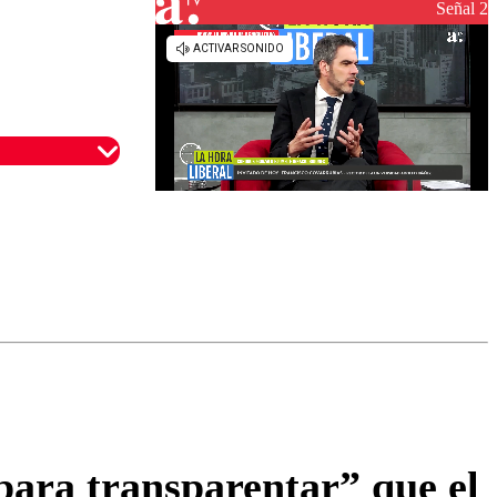
Señal 2
omentario
ara transparentar” que el