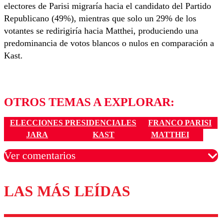
electores de Parisi migraría hacia el candidato del Partido
Republicano (49%), mientras que solo un 29% de los
votantes se redirigiría hacia Matthei, produciendo una
predominancia de votos blancos o nulos en comparación a
Kast.
OTROS TEMAS A EXPLORAR:
ELECCIONES PRESIDENCIALES
FRANCO PARISI
JARA
KAST
MATTHEI
Ver comentarios
LAS MÁS LEÍDAS
Los comentarios son moderados para garantizar un
diálogo respetuoso.
Nombre