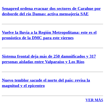
Senapred ordena evacuar dos sectores de Carahue por
Correo
desborde del río Damas: activa mensajería SAE
Vuelve la lluvia a la Región Metropolitana: este es el
pronóstico de la DMC para este viernes
Enviar comentario
Sistema frontal deja más de 250 damnificados y 317
personas aisladas entre Valparaíso y Los Ríos
Nuevo temblor sacude el norte del país: revisa la
magnitud y el epicentro
VER MÁS