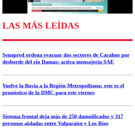
Correo
LAS MÁS LEÍDAS
Enviar comentario
Senapred ordena evacuar dos sectores de Carahue por
desborde del río Damas: activa mensajería SAE
Vuelve la lluvia a la Región Metropolitana: este es el
pronóstico de la DMC para este viernes
Sistema frontal deja más de 250 damnificados y 317
personas aisladas entre Valparaíso y Los Ríos