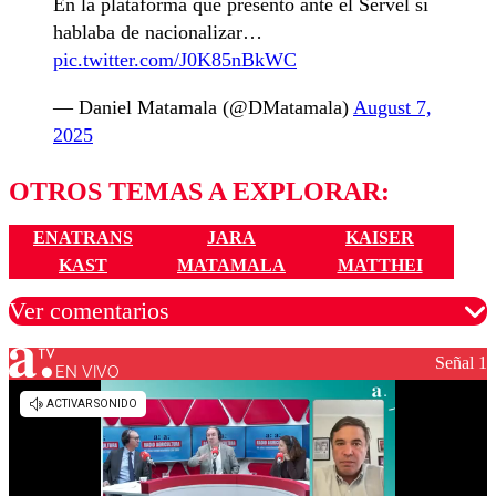
En la plataforma que presentó ante el Servel sí
hablaba de nacionalizar…
pic.twitter.com/J0K85nBkWC
— Daniel Matamala (@DMatamala)
August 7,
2025
OTROS TEMAS A EXPLORAR:
ENATRANS
JARA
KAISER
KAST
MATAMALA
MATTHEI
Ver comentarios
Señal 1
EN VIVO
Los comentarios son moderados para garantizar un
diálogo respetuoso.
Nombre