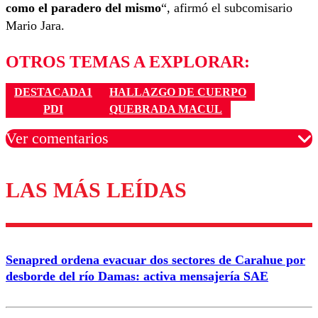
como el paradero del mismo
“, afirmó el subcomisario
Mario Jara.
OTROS TEMAS A EXPLORAR:
DESTACADA1
HALLAZGO DE CUERPO
PDI
QUEBRADA MACUL
Ver comentarios
LAS MÁS LEÍDAS
Los comentarios son moderados para garantizar un
diálogo respetuoso.
Nombre
Senapred ordena evacuar dos sectores de Carahue por
Correo
desborde del río Damas: activa mensajería SAE