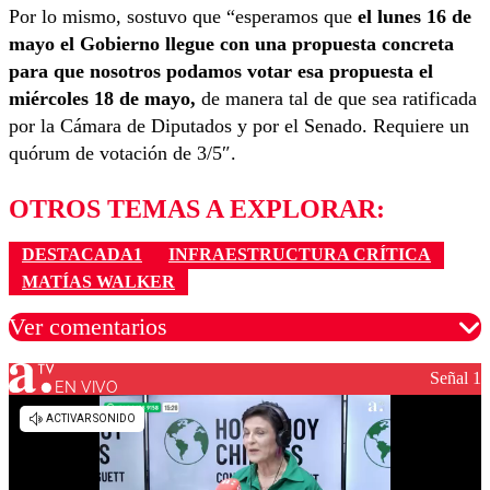
Por lo mismo, sostuvo que “esperamos que
el lunes 16 de
mayo el Gobierno llegue con una propuesta concreta
para que nosotros podamos votar esa propuesta el
miércoles 18 de mayo,
de manera tal de que sea ratificada
por la Cámara de Diputados y por el Senado. Requiere un
quórum de votación de 3/5″.
OTROS TEMAS A EXPLORAR:
DESTACADA1
INFRAESTRUCTURA CRÍTICA
MATÍAS WALKER
Ver comentarios
Señal 1
EN VIVO
Los comentarios son moderados para garantizar un
diálogo respetuoso.
Nombre