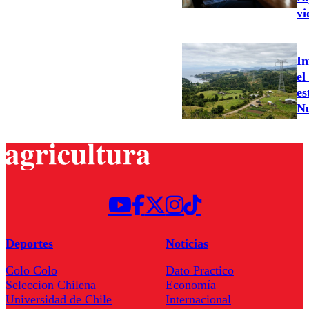
vi
In
el
es
N
Deportes
Noticias
Colo Colo
Dato Practico
Seleccion Chilena
Economía
Universidad de Chile
Internacional