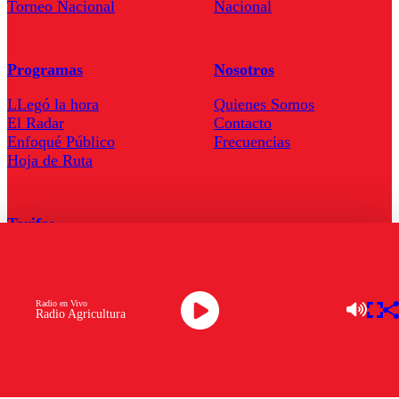
Torneo Nacional
Nacional
Programas
Nosotros
LLegó la hora
Quienes Somos
El Radar
Contacto
Enfoqué Público
Frecuencias
Hoja de Ruta
Tarifas
Comercial
Tarifas Servel Radio
Radio en Vivo
Radio Agricultura
Radio en Vivo
TV en Vivo
Descarga la APP