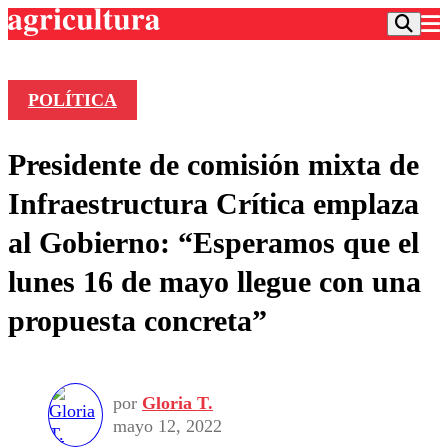
POLÍTICA
Podcast
Presidente de comisión mixta de
Frecuencias
Agricultura TV
Infraestructura Crítica emplaza
Deportes
al Gobierno: “Esperamos que el
Entretención
Colo Colo
Noticias
lunes 16 de mayo llegue con una
Motor
Vida Social
Otros Deportes
Dato Practico
propuesta concreta”
Publicaciones en medios
Seleccion Chilena
Economía
Opinión
Torneo Internacional
Internacional
Programas
Torneo Nacional
Nacional
Comercial
por
Gloria T.
Universidad Católica
Política
mayo 12, 2022
Universidad de Chile
Sustentabilidad