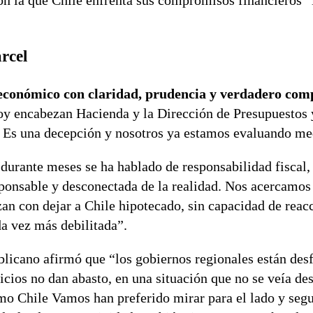
con la que Chile enfrenta sus compromisos financieros” 
rcel
o económico con claridad, prudencia y verdadero co
 encabezan Hacienda y la Dirección de Presupuestos 
s. Es una decepción y nosotros ya estamos evaluando me
“durante meses se ha hablado de responsabilidad fiscal,
sponsable y desconectada de la realidad. Nos acercamos
an con dejar a Chile hipotecado, sin capacidad de reac
da vez más debilitada”.
blicano afirmó que “los gobiernos regionales están des
ios no dan abasto, en una situación que no se veía des
omo Chile Vamos han preferido mirar para el lado y seg