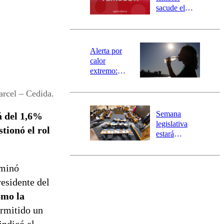
mensajería
sacude el
SAE
norte del país:
revisa la
magnitud y el
epicentro
Alerta por
calor
extremo:
Senapred
activa Alerta
arcel – Cedida.
Temprana
Preventiva en
Semana
rá del 1,6%
tres comunas
legislativa
tionó el rol
estará
marcada por
el fin de la
tramitación
rminó
del proyecto
residente del
de
reconstrucción
omo la
rmitido un