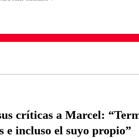
ados para garantizar un diálogo respetuoso.
Correo
Enviar c
sus críticas a Marcel: “Ter
ís e incluso el suyo propio”