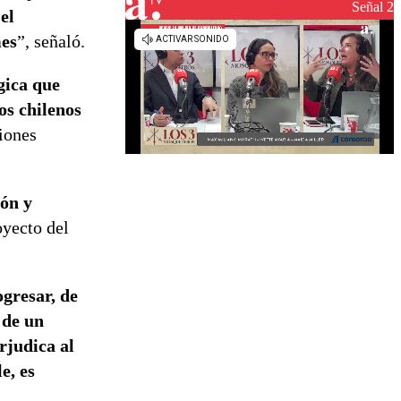
reconstrucción
Señal 2
el
mes
”, señaló.
gica que
os chilenos
siones
ión y
oyecto del
ogresar, de
 de un
rjudica al
e, es