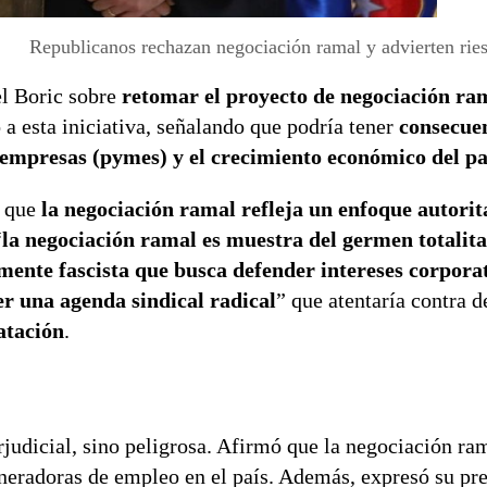
Republicanos rechazan negociación ramal y advierten rie
el Boric sobre
retomar el proyecto de negociación ra
o
a esta iniciativa, señalando que podría tener
consecue
 empresas (pymes) y el crecimiento económico del pa
r que
la negociación ramal refleja un enfoque autorit
“
la negociación ramal es muestra del germen totalita
mente fascista que busca defender intereses corporat
r una agenda sindical radical
” que atentaría contra 
atación
.
perjudicial, sino peligrosa. Afirmó que la negociación r
generadoras de empleo en el país. Además, expresó su p