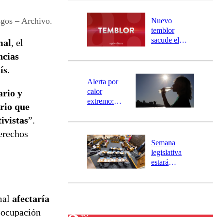
desborde del
río Damas:
sgos – Archivo.
Nuevo
activa
temblor
mensajería
sacude el
mal
, el
SAE
norte del país:
ncias
revisa la
ís
.
magnitud y el
epicentro
Alerta por
calor
ario y
extremo:
rio que
Senapred
ivistas
”.
activa Alerta
Temprana
derechos
Preventiva en
Semana
tres comunas
legislativa
estará
marcada por
el fin de la
tramitación
amal
afectaría
del proyecto
de
reocupación