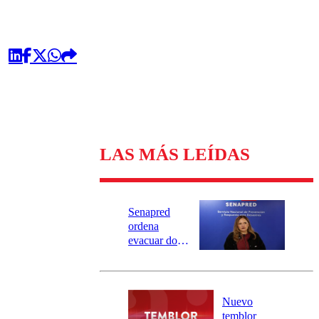
LAS MÁS LEÍDAS
Senapred
ordena
evacuar dos
sectores de
Carahue por
desborde del
río Damas:
Nuevo
activa
temblor