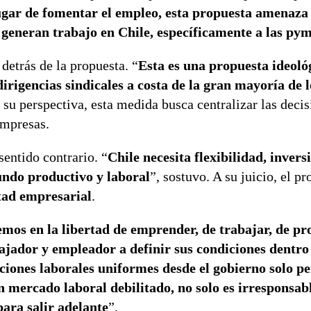
ugar de fomentar el empleo, esta propuesta amenaza 
s generan trabajo en Chile, específicamente a las py
detrás de la propuesta. “
Esta es una propuesta ideoló
dirigencias sindicales a costa de la gran mayoría de l
 su perspectiva, esta medida busca centralizar las deci
empresas.
sentido contrario. “
Chile necesita flexibilidad, invers
undo productivo y laboral
”, sostuvo. A su juicio, el pr
rtad empresarial
.
mos en la libertad de emprender, de trabajar, de pr
bajador y empleador a definir sus condiciones dentro
iones laborales uniformes desde el gobierno solo pe
 mercado laboral debilitado, no solo es irresponsabl
ara salir adelante
”.