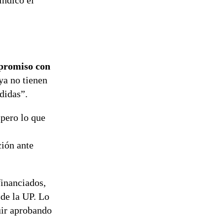
indicó el
mpromiso con
ya no tienen
didas”.
 pero lo que
ción ante
financiados,
de la UP. Lo
uir aprobando