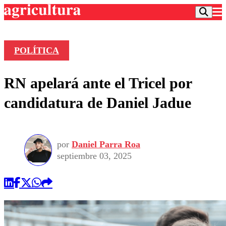
POLÍTICA
Podcast
RN apelará ante el Tricel por
Frecuencias
Agricultura TV
candidatura de Daniel Jadue
Deportes
Entretención
Colo Colo
Noticias
Motor
por
Daniel Parra Roa
Vida Social
Otros Deportes
Dato Practico
septiembre 03, 2025
Publicaciones en medios
Seleccion Chilena
Economía
Opinión
Torneo Internacional
Internacional
Programas
Torneo Nacional
Nacional
Comercial
Universidad Católica
Política
Universidad de Chile
Sustentabilidad