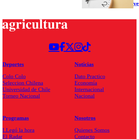
ve
Deportes
Noticias
Colo Colo
Dato Practico
Seleccion Chilena
Economía
Universidad de Chile
Internacional
Torneo Nacional
Nacional
Programas
Nosotros
LLegó la hora
Quienes Somos
El Radar
Contacto