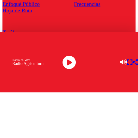
Enfoqué Público
Frecuencias
Hoja de Ruta
Tarifas
Comercial
Tarifas Servel Radio
Radio en Vivo
Radio Agricultura
Radio en Vivo
TV en Vivo
Descarga la APP