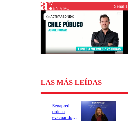
Universidad Católica
Política
Señal 1
Universidad de Chile
Sustentabilidad
EN VIVO
LAS MÁS LEÍDAS
Senapred
ordena
evacuar dos
sectores de
Carahue por