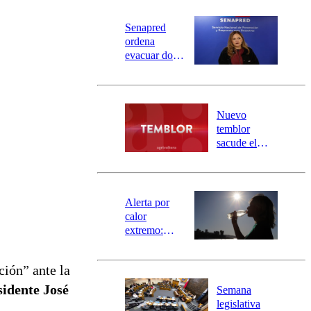
Senapred
ordena
evacuar dos
sectores de
Carahue por
desborde del
río Damas:
Nuevo
activa
temblor
mensajería
sacude el
SAE
norte del país:
revisa la
magnitud y el
epicentro
Alerta por
calor
extremo:
Senapred
activa Alerta
ión” ante la
Temprana
Preventiva en
sidente José
Semana
tres comunas
legislativa