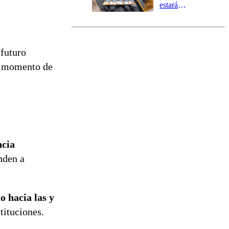
estará
marcada por
el fin de la
tramitación
del proyecto
 futuro
de
n momento de
reconstrucción
ncia
nden a
o hacia las y
tituciones.