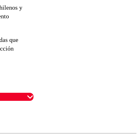
hilenos y
ento
das que
ección