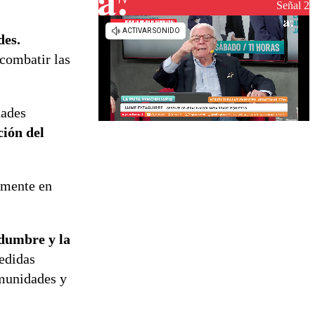
reconstrucción
Señal 2
des.
 combatir las
dades
ción del
amente en
idumbre y la
medidas
omunidades y