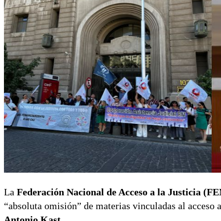
La
Federación Nacional de Acceso a la Justicia (
“absoluta omisión” de materias vinculadas al acceso a
Antonio Kast
.