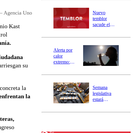
desborde del
río Damas:
 – Agencia Uno
Nuevo
activa
temblor
mensajería
sacude el
nio Kast
SAE
norte del país:
trol
revisa la
anía.
magnitud y el
epicentro
Alerta por
calor
ciudadana
extremo:
arriesgan su
Senapred
activa Alerta
Temprana
Preventiva en
concreta la
Semana
tres comunas
legislativa
enfrentan la
estará
marcada por
el fin de la
tramitación
teras,
del proyecto
ngreso
de