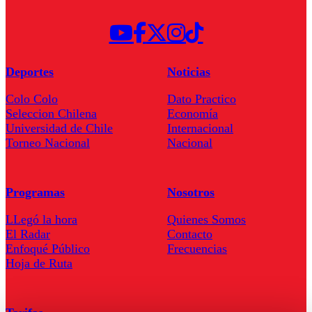
Deportes
Noticias
Colo Colo
Dato Practico
Seleccion Chilena
Economía
Universidad de Chile
Internacional
Torneo Nacional
Nacional
Programas
Nosotros
LLegó la hora
Quienes Somos
El Radar
Contacto
Enfoqué Público
Frecuencias
Hoja de Ruta