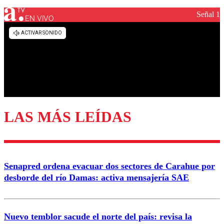
Señal 1
EN VIVO
Los comentarios son moderados para garantizar un
diálogo respetuoso.
Nombre
Correo
LAS MÁS LEÍDAS
Enviar comentario
Senapred ordena evacuar dos sectores de Carahue por
desborde del río Damas: activa mensajería SAE
Nuevo temblor sacude el norte del país: revisa la