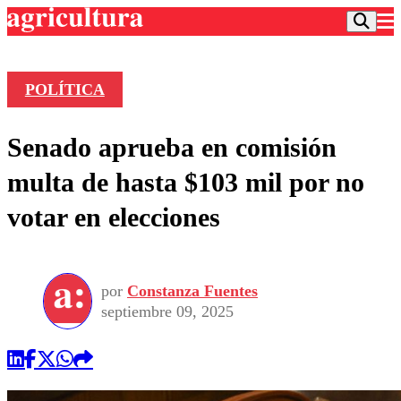
POLÍTICA
Podcast
Senado aprueba en comisión
Frecuencias
Agricultura TV
multa de hasta $103 mil por no
Deportes
votar en elecciones
Entretención
Colo Colo
Noticias
Motor
Vida Social
Otros Deportes
Dato Practico
Publicaciones en medios
por
Constanza Fuentes
Seleccion Chilena
Economía
Opinión
septiembre 09, 2025
Torneo Internacional
Internacional
Programas
Torneo Nacional
Nacional
Comercial
Universidad Católica
Política
Universidad de Chile
Sustentabilidad