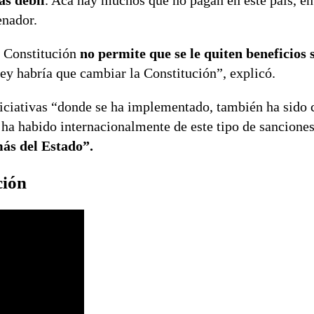
ás débil
. Acá hay muchos que no pagan en este país, en
enador.
a Constitución
no permite que se le quiten beneficios 
 ley habría que cambiar la Constitución”, explicó.
 iniciativas “donde se ha implementado, también ha sido
 ha habido internacionalmente de este tipo de sanciones
ás del Estado”.
ción