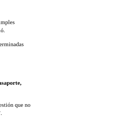
simples
mó.
eterminadas
asaporte,
estión que no
.