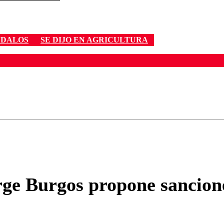
NDALOS
SE DIJO EN AGRICULTURA
ados para garantizar un diálogo respetuoso.
Correo
Enviar c
rge Burgos propone sancione