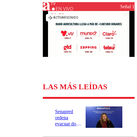
Universidad Católica
Política
Señal 1
Universidad de Chile
Sustentabilidad
EN VIVO
LAS MÁS LEÍDAS
Senapred
ordena
evacuar dos
sectores de
Carahue por