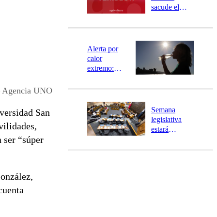
mensajería
sacude el
SAE
norte del país:
revisa la
magnitud y el
epicentro
Alerta por
calor
extremo:
Senapred
activa Alerta
– Agencia UNO
Temprana
Preventiva en
Semana
iversidad San
tres comunas
legislativa
vilidades,
estará
 ser “súper
marcada por
el fin de la
tramitación
del proyecto
González,
de
reconstrucción
 cuenta