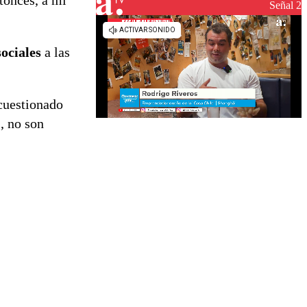
tonces, a mí
reconstrucción
Señal 2
sociales
a las
 cuestionado
, no son