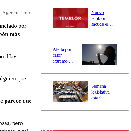
desborde del
río Damas:
Agencia Uno.
Nuevo
activa
temblor
mensajería
sacude el
nciado por
SAE
norte del país:
abón más
revisa la
magnitud y el
epicentro
Alerta por
calor
ón. Hay
extremo:
Senapred
activa Alerta
alguien que
Temprana
Preventiva en
Semana
tres comunas
legislativa
estará
 parece que
marcada por
el fin de la
tramitación
del proyecto
osas, pero
de