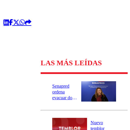
LAS MÁS LEÍDAS
Senapred
ordena
evacuar dos
sectores de
Carahue por
desborde del
río Damas:
Nuevo
activa
temblor