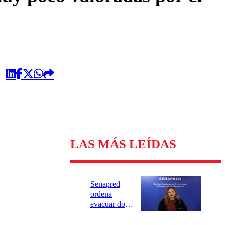
LAS MÁS LEÍDAS
Senapred
ordena
evacuar dos
sectores de
Carahue por