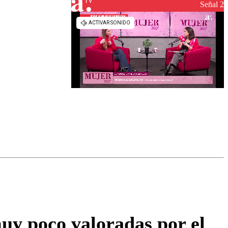
reconstrucción
Señal 2
omentario
muy poco valoradas por el