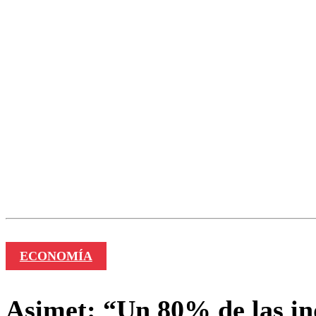
ECONOMÍA
Asimet: “Un 80% de las ind