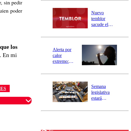
, sin pedir
desborde del
quien poder
río Damas:
Nuevo
activa
temblor
mensajería
sacude el
SAE
norte del país:
revisa la
magnitud y el
rque los
epicentro
Alerta por
. En mi
calor
extremo:
Senapred
activa Alerta
Temprana
Preventiva en
Semana
RES
tres comunas
legislativa
estará
marcada por
el fin de la
tramitación
del proyecto
de