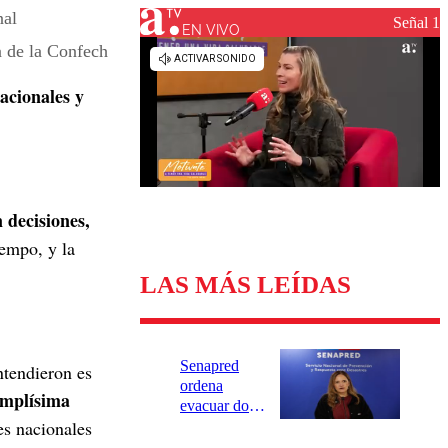
Universidad Católica
Política
Señal 1
Universidad de Chile
Sustentabilidad
EN VIVO
 de la Confech
acionales y
 decisiones,
empo, y la
LAS MÁS LEÍDAS
Senapred
ntendieron es
ordena
amplísima
evacuar dos
s nacionales
sectores de
Carahue por