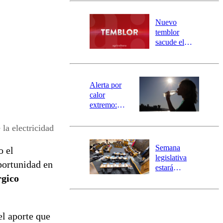
desborde del
río Damas:
Nuevo
activa
temblor
mensajería
sacude el
SAE
norte del país:
revisa la
magnitud y el
epicentro
Alerta por
calor
extremo:
Senapred
activa Alerta
la electricidad
Temprana
Preventiva en
Semana
o el
tres comunas
legislativa
portunidad en
estará
rgico
marcada por
el fin de la
tramitación
del proyecto
l aporte que
de