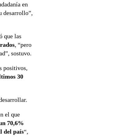
reconstrucción
iudadanía en
u desarrollo”,
ó que las
orados
, “pero
ad”, sostuvo.
s positivos,
ltimos 30
esarrollar.
n el que
un 70,6%
l del país
“,