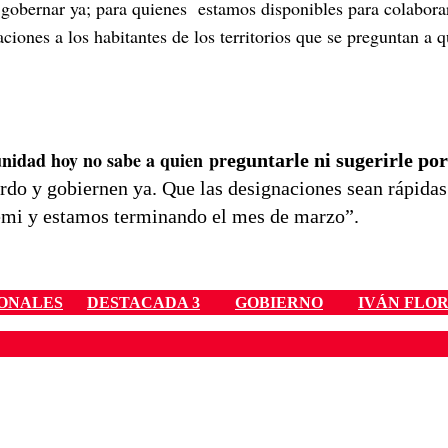
gobernar ya; para quienes estamos disponibles para colaborar
iones a los habitantes de los territorios que se preguntan a 
munidad hoy no sabe a quien pr
eguntarle ni sugerirle po
do y gobiernen ya. Que las designaciones sean rápidas
remi y estamos terminando el mes de marzo”.
ONALES
DESTACADA 3
GOBIERNO
IVÁN FLO
ados para garantizar un diálogo respetuoso.
Correo