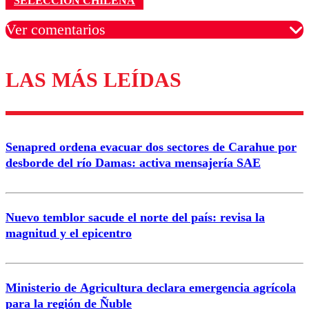
SELECCIÓN CHILENA
Ver comentarios
LAS MÁS LEÍDAS
Los comentarios son moderados para garantizar un
diálogo respetuoso.
Nombre
Senapred ordena evacuar dos sectores de Carahue por
Correo
desborde del río Damas: activa mensajería SAE
Nuevo temblor sacude el norte del país: revisa la
magnitud y el epicentro
Enviar comentario
Ministerio de Agricultura declara emergencia agrícola
para la región de Ñuble