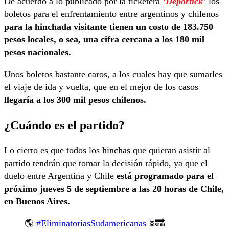
De acuerdo a lo publicado por la ticketera
‘Deportick’
los
boletos para el enfrentamiento entre argentinos y chilenos
para la hinchada visitante tienen un costo de 183.750
pesos locales, o sea, una cifra cercana a los 180 mil
pesos nacionales.
Unos boletos bastante caros, a los cuales hay que sumarles
el viaje de ida y vuelta, que en el mejor de los casos
llegaría a los 300 mil pesos chilenos.
¿Cuándo es el partido?
Lo cierto es que todos los hinchas que quieran asistir al
partido tendrán que tomar la decisión rápido, ya que el
duelo entre Argentina y Chile
está programado para el
próximo jueves 5 de septiembre a las 20 horas de Chile,
en Buenos Aires.
🌎
#EliminatoriasSudamericanas
⏳🔜