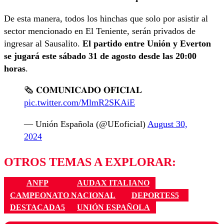
De esta manera, todos los hinchas que solo por asistir al
sector mencionado en El Teniente, serán privados de
ingresar al Sausalito.
El partido entre Unión y Everton
se jugará este sábado 31 de agosto desde las 20:00
horas
.
🗞️ 𝐂𝐎𝐌𝐔𝐍𝐈𝐂𝐀𝐃𝐎 𝐎𝐅𝐈𝐂𝐈𝐀𝐋
pic.twitter.com/MlmR2SKAiE
— Unión Española (@UEoficial)
August 30,
2024
OTROS TEMAS A EXPLORAR:
ANFP
AUDAX ITALIANO
CAMPEONATO NACIONAL
DEPORTES5
DESTACADA5
UNIÓN ESPAÑOLA