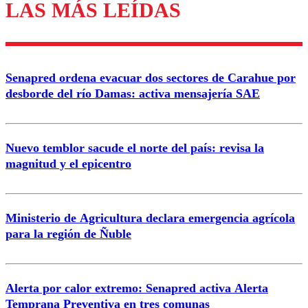
LAS MÁS LEÍDAS
Los comentarios son moderados para garantizar un
diálogo respetuoso.
Nombre
Senapred ordena evacuar dos sectores de Carahue por
Correo
desborde del río Damas: activa mensajería SAE
Nuevo temblor sacude el norte del país: revisa la
magnitud y el epicentro
Enviar comentario
Ministerio de Agricultura declara emergencia agrícola
para la región de Ñuble
Alerta por calor extremo: Senapred activa Alerta
Temprana Preventiva en tres comunas