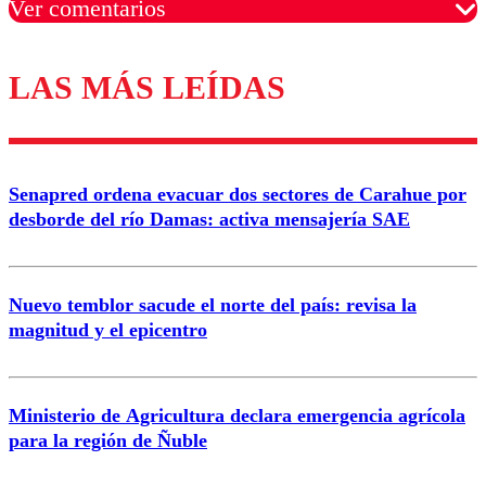
Ver comentarios
LAS MÁS LEÍDAS
Los comentarios son moderados para garantizar un
diálogo respetuoso.
Nombre
Senapred ordena evacuar dos sectores de Carahue por
Correo
desborde del río Damas: activa mensajería SAE
Nuevo temblor sacude el norte del país: revisa la
magnitud y el epicentro
Enviar comentario
Ministerio de Agricultura declara emergencia agrícola
para la región de Ñuble