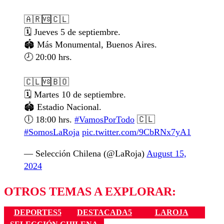
🇦🇷🆚🇨🇱
🗓️ Jueves 5 de septiembre.
🏟️ Más Monumental, Buenos Aires.
🕗 20:00 hrs.
🇨🇱🆚🇧🇴
🗓️ Martes 10 de septiembre.
🏟️ Estadio Nacional.
🕕 18:00 hrs.
#VamosPorTodo
🇨🇱
#SomosLaRoja
pic.twitter.com/9CbRNx7yA1
— Selección Chilena (@LaRoja)
August 15,
2024
OTROS TEMAS A EXPLORAR:
DEPORTES5
DESTACADA5
LAROJA