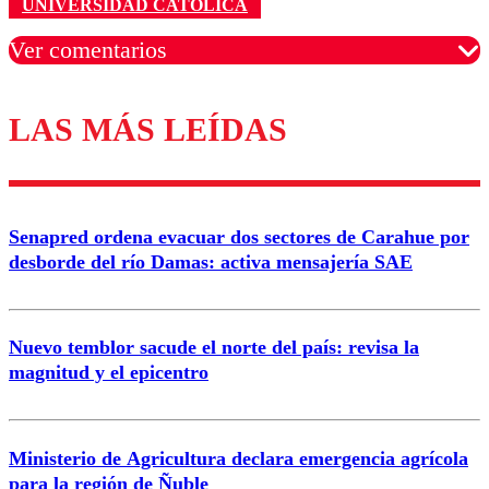
UNIVERSIDAD CATÓLICA
Ver comentarios
LAS MÁS LEÍDAS
Los comentarios son moderados para garantizar un
diálogo respetuoso.
Nombre
Senapred ordena evacuar dos sectores de Carahue por
Correo
desborde del río Damas: activa mensajería SAE
Nuevo temblor sacude el norte del país: revisa la
magnitud y el epicentro
Enviar comentario
Ministerio de Agricultura declara emergencia agrícola
para la región de Ñuble