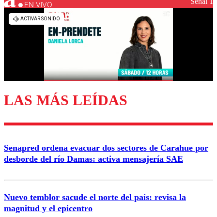
Señal 1
EN VIVO
Los comentarios son moderados para garantizar un
diálogo respetuoso.
Nombre
Correo
LAS MÁS LEÍDAS
Enviar comentario
Senapred ordena evacuar dos sectores de Carahue por
desborde del río Damas: activa mensajería SAE
Nuevo temblor sacude el norte del país: revisa la
magnitud y el epicentro