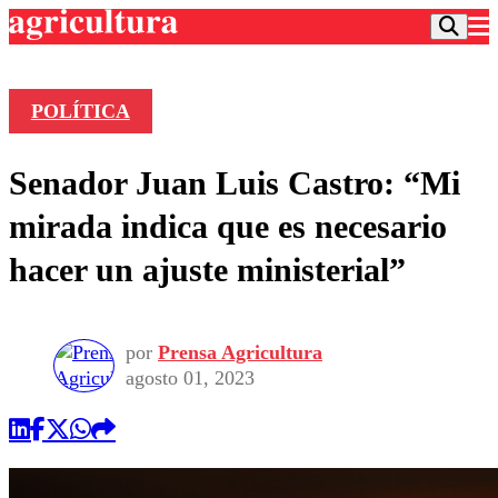
POLÍTICA
Podcast
Senador Juan Luis Castro: “Mi
Frecuencias
Agricultura TV
mirada indica que es necesario
Deportes
hacer un ajuste ministerial”
Entretención
Colo Colo
Noticias
Motor
Vida Social
Otros Deportes
Dato Practico
por
Prensa Agricultura
Publicaciones en medios
Seleccion Chilena
Economía
agosto 01, 2023
Opinión
Torneo Internacional
Internacional
Programas
Torneo Nacional
Nacional
Comercial
Universidad Católica
Política
Universidad de Chile
Sustentabilidad