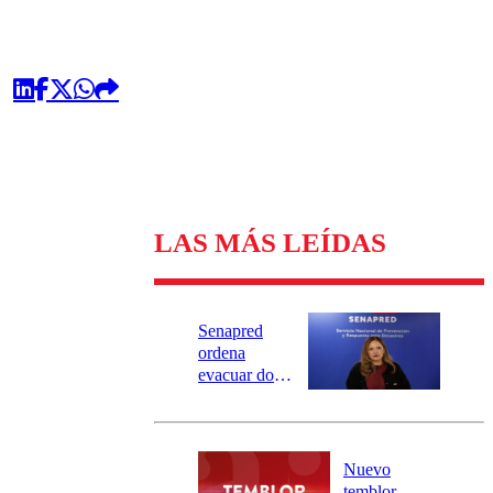
LAS MÁS LEÍDAS
Senapred
ordena
evacuar dos
sectores de
Carahue por
desborde del
río Damas:
Nuevo
activa
temblor