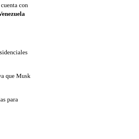
 cuenta con
 Venezuela
esidenciales
 ya que Musk
ías para