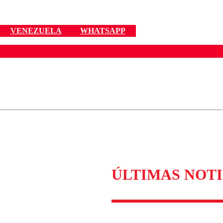
VENEZUELA
WHATSAPP
ados para garantizar un diálogo respetuoso.
Correo
Enviar c
ÚLTIMAS NOTI