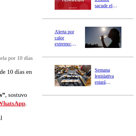
mensajería
sacude el
SAE
norte del país:
revisa la
magnitud y el
epicentro
Alerta por
calor
extremo:
Senapred
activa Alerta
la por 10 días
Temprana
Preventiva en
Semana
de 10 días en
tres comunas
legislativa
estará
marcada por
s”
, sostuvo
el fin de la
tramitación
WhatsApp
.
del proyecto
de
l
reconstrucción