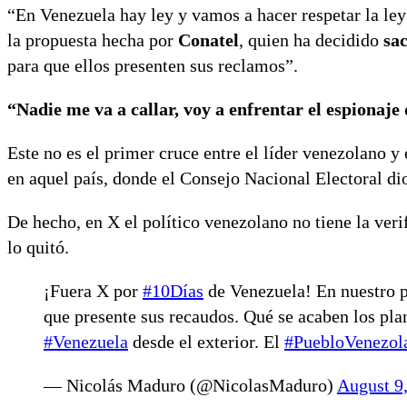
“En Venezuela hay ley y vamos a hacer respetar la le
la propuesta hecha por
Conatel
, quien ha decidido
sac
para que ellos presenten sus reclamos”.
“Nadie me va a callar, voy a enfrentar el espionaje
Este no es el primer cruce entre el líder venezolano y
en aquel país, donde el Consejo Nacional Electoral d
De hecho, en X el político venezolano no tiene la ver
lo quitó.
¡Fuera X por
#10Días
de Venezuela! En nuestro pa
que presente sus recaudos. Qué se acaben los plan
#Venezuela
desde el exterior. El
#PuebloVenezol
— Nicolás Maduro (@NicolasMaduro)
August 9