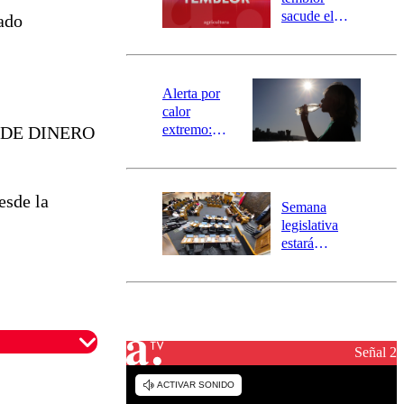
mensajería
sacude el
ado
SAE
norte del país:
revisa la
magnitud y el
epicentro
Alerta por
calor
extremo:
RO DE DINERO
Senapred
activa Alerta
Temprana
esde la
Preventiva en
Semana
tres comunas
legislativa
estará
marcada por
el fin de la
tramitación
del proyecto
de
reconstrucción
Señal 2