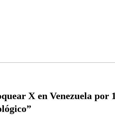
Correo
Enviar c
quear X en Venezuela por 10
ológico”